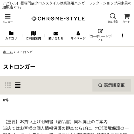
アパレル什器専門店クロムスタイルは業務用ハンガーラック・ショップ用家具の
通販店です。
メニュー
商品検索
カート
コーポレートサ
カテゴリ
ご利用案内
問い合わせ
マイページ
イト
ホーム
>
ストロンガー
ストロンガー
表示順変更
閉じる
0
件
表示数
:
【重要】お買い上げ明細書（納品書）同梱廃止のご案内
当店ではお客様の個人情報保護の観点ならびに、地球環境保護の一
並び順
: