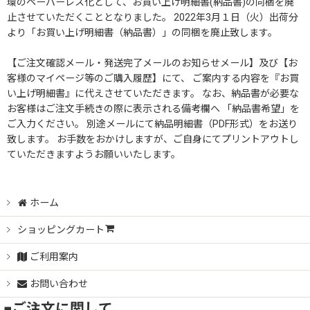
環のペーパーレス化として、お買い上げ明細書(納品書)の同梱を廃
止させていただくこととなりました。 2022年3月１日（火）出荷分
絞り込む
より「お買い上げ明細書（納品書）」の同梱を廃止致します。
【ご注文確認メール・発送完了メールのお知らせメール】及び【お
客様のマイページ等のご購入履歴】にて、 ご案内する内容を『お買
い上げ明細書』に代えさせていただきます。 なお、納品書が必要な
お客様はご注文手続きの際に表示される備考欄へ 「納品書希望」を
ご入力ください。 別途メールにて納品明細書（PDF形式）をお送り
致します。 お手数をおかけしますが、ご自身にてプリントアウトし
ていただきますようお願いいたします。
ホーム
ショッピングカート
ご利用案内
お問い合わせ
■ご注文に関して