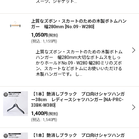
スーツ、ジャケット…
上質なズボン・スカートのための木製ボトムハン
ガー 幅280mm
[
No.09 - W280
]
1,050
円
(税別)
(
税込
:
1,155
)
円
上質なズボン・スカートのための木製ボトム
ハンガー 幅280mm大切なボトムスをしっ
かりホールドNo.09 - W280 幅280ミリのズボ
ン、スカートなどボトムにお使いいただける
木製ハンガーです。 し…
【1本】艶消しブラック プロ向けシャツハンガ
ー38cm レディースシャツハンガー
[
NA-PRC-
33BK-W380
]
1,400
円
(税別)
(
税込
:
1,540
)
円
【1本】艶消しブラック プロ向けシャツハンガ