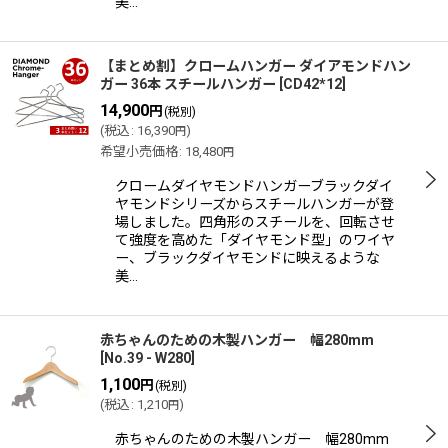
美…
【まとめ割】クロームハンガー ダイアモンドハン
ガー 36本 スチールハンガー
[
CD42*12
]
14,900
円
(税別)
(
税込
:
16,390
)
円
希望小売価格
:
18,480
円
クロームダイヤモンドハンガーブラックダイ
ヤモンドシリーズからスチールハンガーが登
場しました。四角形のスチールを、回転させ
て強度を高めた「ダイヤモンド型」のワイヤ
ー、ブラックダイヤモンドに映えるような
美…
赤ちゃんのための木製ハンガー 幅280mm
[
No.39 - W280
]
1,100
円
(税別)
(
税込
:
1,210
)
円
赤ちゃんのための木製ハンガー 幅280mm