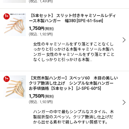
(
税込
:
1,430
)
円
【5本セット】 スリット付きキャミソールレディ
ース木製ハンガー 幅380
[
SPE-61-5set
]
1,750
円
(税別)
(
税込
:
1,925
)
円
女性のキャミソールをずり落とすことなくし
っかりと引っかける木製キャミソール木製ハ
ンガー 女性のキャミソールをずり落とすこと
なくしっかりと引っかける木製…
【天然木製ハンガー】スペッソ60 木目の美しい
クリア艶消し仕上げ シンプルな木製ハンガー
お手頃価格【5本セット】
[
J-SPE-60*5
]
1,750
円
(税別)
(
税込
:
1,925
)
円
ハンガーの中で最もシンプルなスタイル、木
製屈折型のスペッソ。クリア艶消し仕上げだ
から出せる素朴で親しみやすい質感です。