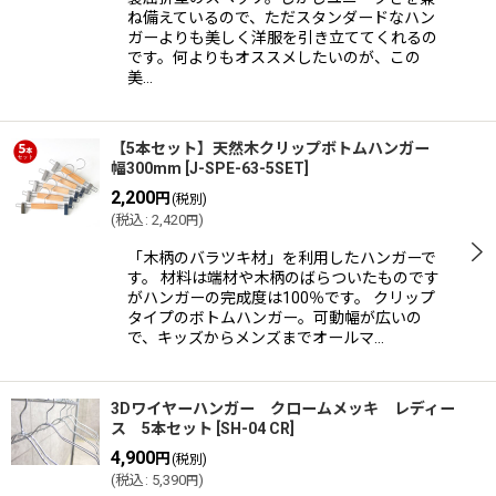
ね備えているので、ただスタンダードなハン
ガーよりも美しく洋服を引き立ててくれるの
です。何よりもオススメしたいのが、この
美…
【5本セット】天然木クリップボトムハンガー
幅300mm
[
J-SPE-63-5SET
]
2,200
円
(税別)
(
税込
:
2,420
)
円
「木柄のバラツキ材」を利用したハンガーで
す。 材料は端材や木柄のばらついたものです
がハンガーの完成度は100％です。 クリップ
タイプのボトムハンガー。可動幅が広いの
で、キッズからメンズまでオールマ…
3Dワイヤーハンガー クロームメッキ レディー
ス 5本セット
[
SH-04 CR
]
4,900
円
(税別)
(
税込
:
5,390
)
円