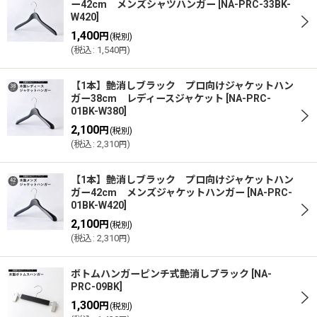
ー42cm メンズシャツハンガー
[
NA-PRC-33BK-
W420
]
1,400
円
(税別)
(
税込
:
1,540
)
円
【1本】艶消しブラック プロ向けジャケットハン
ガー38cm レディースジャケット
[
NA-PRC-
01BK-W380
]
2,100
円
(税別)
(
税込
:
2,310
)
円
【1本】艶消しブラック プロ向けジャケットハン
ガー42cm メンズジャケットハンガー
[
NA-PRC-
01BK-W420
]
2,100
円
(税別)
(
税込
:
2,310
)
円
ボトムハンガーピンチ式艶消しブラック
[
NA-
PRC-09BK
]
1,300
円
(税別)