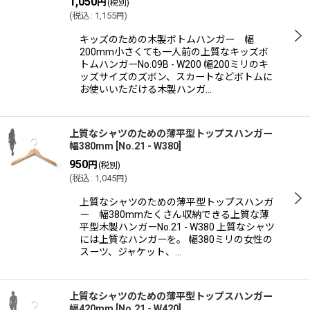
1,050
円
(税別)
(
税込
:
1,155
)
円
キッズのための木製ボトムハンガー 幅
200mm小さくても一人前の上質なキッズボ
トムハンガーNo.09B - W200 幅200ミリのキ
ッズサイズのズボン、スカートなどボトムに
お使いいただける木製ハンガ…
上質なシャツのための薄平型トップスハンガー
幅380mm
[
No.21 - W380
]
950
円
(税別)
(
税込
:
1,045
)
円
上質なシャツのための薄平型トップスハンガ
ー 幅380mmたくさん収納できる上質な薄
平型木製ハンガーNo.21 - W380 上質なシャツ
には上質なハンガーを。 幅380ミリの女性の
スーツ、ジャケット、…
上質なシャツのための薄平型トップスハンガー
幅420mm
[
No.21 - W420
]