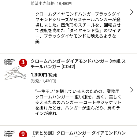
希望小売価格
:
18,480
円
絞り込む
クロームダイヤモンドハンガーブラックダイ
ヤモンドシリーズからスチールハンガーが登
場しました。四角形のスチールを、回転させ
て強度を高めた「ダイヤモンド型」のワイヤ
ー、ブラックダイヤモンドに映えるような
美…
クロームハンガー ダイアモンドハンガー 3本組 ス
チールハンガー
[
CD42
]
1,300
円
(税別)
(
税込
:
1,430
)
円
“一生モノ”を探している人のための、業務用
クロームハンガー― 重い服を、長く、美しく
支えるためのハンガー ―コートやジャケット
を掛けたとき、ハンガーが歪んだり、肩のラ
インが崩れ…
【まとめ割】クロームハンガー ダイアモンドハン