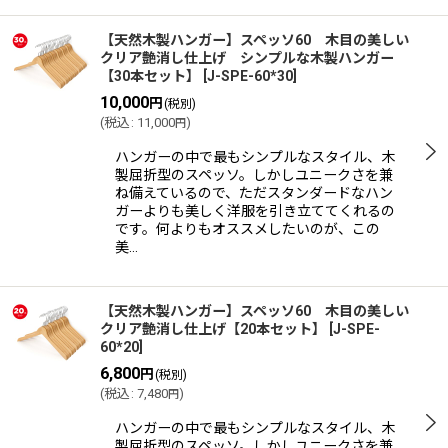
【天然木製ハンガー】スペッソ60 木目の美しい
クリア艶消し仕上げ シンプルな木製ハンガー
【30本セット】
[
J-SPE-60*30
]
10,000
円
(税別)
(
税込
:
11,000
)
円
ハンガーの中で最もシンプルなスタイル、木
製屈折型のスペッソ。しかしユニークさを兼
ね備えているので、ただスタンダードなハン
ガーよりも美しく洋服を引き立ててくれるの
です。何よりもオススメしたいのが、この
美…
【天然木製ハンガー】スペッソ60 木目の美しい
クリア艶消し仕上げ【20本セット】
[
J-SPE-
60*20
]
6,800
円
(税別)
(
税込
:
7,480
)
円
ハンガーの中で最もシンプルなスタイル、木
製屈折型のスペッソ。しかしユニークさを兼