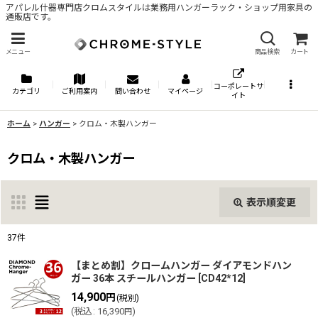
アパレル什器専門店クロムスタイルは業務用ハンガーラック・ショップ用家具の
通販店です。
メニュー
商品検索
カート
コーポレートサ
カテゴリ
ご利用案内
問い合わせ
マイページ
イト
ホーム
>
ハンガー
>
クロム・木製ハンガー
クロム・木製ハンガー
表示順変更
閉じる
37
件
表示数
:
【まとめ割】クロームハンガー ダイアモンドハン
ガー 36本 スチールハンガー
[
CD42*12
]
14,900
円
(税別)
並び順
:
(
税込
:
16,390
)
円