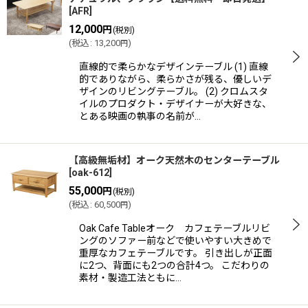
[
AFR
]
12,000
円
(税別)
(
税込
:
13,200
)
円
直線的で柔らかなデザインテーブル (1) 直線
的でありながら、柔らかさが残る、優しいデ
ザインのリビングテーブル。 (2) クロムスタ
イルのプロダクト・デザイナーが大好きな、
とある映画の執事の名前が…
【高級無垢材】オーク天然木のセンターテーブル
[
oak-612
]
55,000
円
(税別)
(
税込
:
60,500
)
円
Oak Cafe Tableオーク カフェテーブルリビ
ングのソファー前などで使いやすい大きめで
重厚なカフェテーブルです。 引き出しが正面
に2つ、背面にも2つの合計4つ。 こだわりの
素材・製造工法ともに…