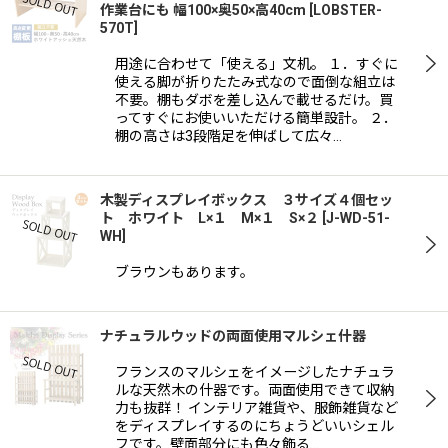
作業台にも 幅100×奥50×高40cm
[
LOBSTER-
570T
]
用途に合わせて「使える」文机。 １．すぐに
使える脚が折りたたみ式なので面倒な組立は
不要。棚もダボを差し込んで載せるだけ。買
ってすぐにお使いいただける簡単設計。 ２．
棚の高さは3段階足を伸ばして広々…
木製ディスプレイボックス ３サイズ４個セッ
ト ホワイト L×１ M×１ S×２
[
J-WD-51-
WH
]
ブラウンもあります。
ナチュラルウッドの両面使用マルシェ什器
フランスのマルシェをイメージしたナチュラ
ルな天然木の什器です。両面使用できて収納
力も抜群！ インテリア雑貨や、服飾雑貨など
をディスプレイするのにちょうどいいシェル
フです。壁面部分にも色々飾る…