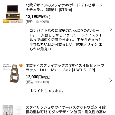
北欧デザインのスティナAVボード テレビボード
ナチュラル【即納】
[
STN-A
]
12,190
円
(税別)
(
税込
:
13,409
)
円
コンパクトなのに収納力たっぷりのAVボー
ド。 一人暮らしからファミリーライフスタイ
ルまで幅広く使用できます。 下からきゅっと
伸びた丸い脚が可愛らしい北欧風デザイン 柔
らかい角丸の…
木製ディスプレイボックス 3サイズ４個セット ブ
ラウン L×１ M×１ S×２
[
J-WD-51-BR
]
12,000
円
(税別)
(
税込
:
13,200
)
円
ホワイトもあります。
スタイリッシュなワイヤーバスケットワゴン ４段
積み重ね可能 モダンデザイン 強度・耐久性の高い