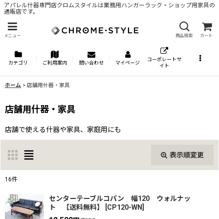
アパレル什器専門店クロムスタイルは業務用ハンガーラック・ショップ用家具の
通販店です。
メニュー
商品検索
カート
コーポレートサ
カテゴリ
ご利用案内
問い合わせ
マイページ
イト
ホーム
>
店舗用什器・家具
店舗用什器・家具
店舗で使える什器や家具、家庭用にも
表示順変更
閉じる
16
件
表示数
:
センターテーブルコパン 幅120 ウォルナッ
ト 【送料無料】
[
CP120-WN
]