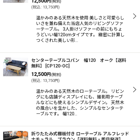
12,500
円
(税別)
並び順
:
(
税込
:
13,750
)
円
温かみのある天然木を使用 美しさと可愛らし
絞り込む
いさを兼ね備えた当店人気のリビングソファ
ーテーブル。 3人掛けソファーの前にもちょ
うどいい幅120cmタイプです。 緻密に計算し
つくされた美しい形…
センターテーブルコパン 幅120 オーク【送料
無料】
[
CP120-OC
]
12,500
円
(税別)
(
税込
:
13,750
)
円
温かみのある天然木のローテーブル。 リビン
グにも店舗ディスプレイにも、撮影用テーブ
ルなどにも使えるシンプルデザイン。 天然木
の風合いを生かした、シンプルなセンターテ
ーブルです。 幅120…
折りたたみ式棚板付き ローテーブル アルフレッド
ナチュラル、ブラウン【送料無料・即日発送】