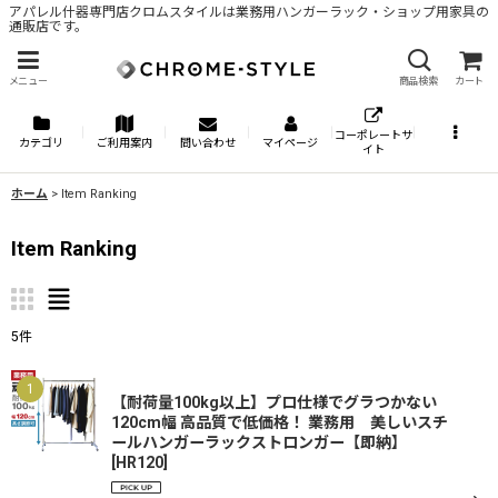
アパレル什器専門店クロムスタイルは業務用ハンガーラック・ショップ用家具の
通販店です。
メニュー
商品検索
カート
コーポレートサ
カテゴリ
ご利用案内
問い合わせ
マイページ
イト
ホーム
>
Item Ranking
Item Ranking
5
件
1
【耐荷量100kg以上】プロ仕様でグラつかない
120cm幅 高品質で低価格！ 業務用 美しいスチ
ールハンガーラックストロンガー【即納】
[
HR120
]