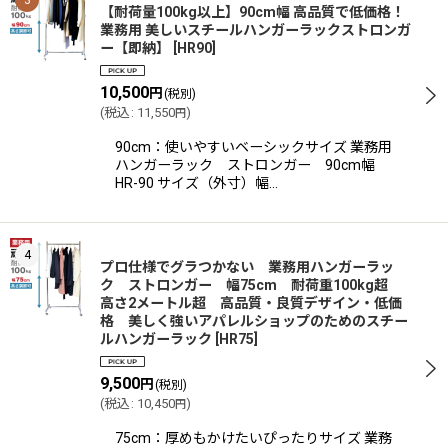
3
【耐荷量100kg以上】90cm幅 高品質で低価格！
業務用 美しいスチールハンガーラックストロンガ
ー【即納】
[
HR90
]
10,500
円
(税別)
(
税込
:
11,550
)
円
90cm：使いやすいベーシックサイズ 業務用
ハンガーラック ストロンガー 90cm幅
HR-90 サイズ（外寸）幅…
4
プロ仕様でグラつかない 業務用ハンガーラッ
ク ストロンガー 幅75cm 耐荷重100kg超
高さ2メートル超 高品質・良質デザイン・低価
格 美しく強いアパレルショップのためのスチー
ルハンガーラック
[
HR75
]
9,500
円
(税別)
(
税込
:
10,450
)
円
75cm：厚めもかけたいぴったりサイズ 業務