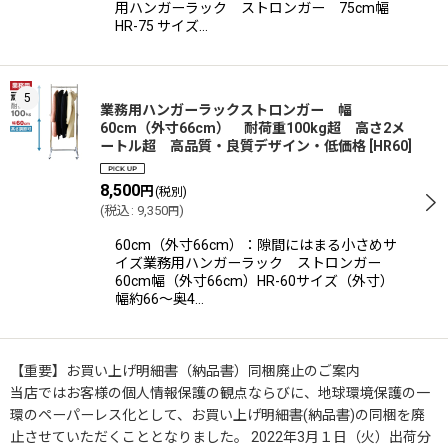
用ハンガーラック ストロンガー 75cm幅
HR-75 サイズ…
5
業務用ハンガーラックストロンガー 幅
60cm（外寸66cm） 耐荷重100kg超 高さ2メ
ートル超 高品質・良質デザイン・低価格
[
HR60
]
8,500
円
(税別)
(
税込
:
9,350
)
円
60cm（外寸66cm）：隙間にはまる小さめサ
イズ業務用ハンガーラック ストロンガー
60cm幅（外寸66cm）HR-60サイズ（外寸）
幅約66〜奥4…
【重要】お買い上げ明細書（納品書）同梱廃止のご案内
当店ではお客様の個人情報保護の観点ならびに、地球環境保護の一
環のペーパーレス化として、お買い上げ明細書(納品書)の同梱を廃
止させていただくこととなりました。 2022年3月１日（火）出荷分