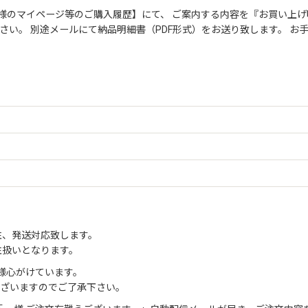
絞り込む
様のマイページ等のご購入履歴】にて、 ご案内する内容を『お買い上げ
さい。 別途メールにて納品明細書（PDF形式）をお送り致します。 
注、発送対応致します。
注扱いとなります。
様心がけています。
ございますのでご了承下さい。