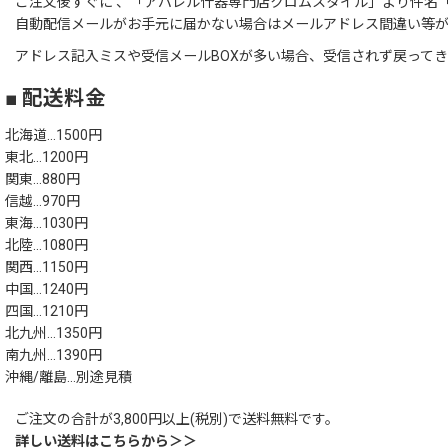
ご注文後すぐに 、「アパレル什器専門店クロムスタイル」より件名「
自動配信メールがお手元に届かない場合はメールアドレス間違い等
アドレス記入ミスや受信メールBOXが多い場合、受信されず戻って
■ 配送料金
北海道…1500円
東北…1200円
関東…880円
信越…970円
東海…1030円
北陸…1080円
関西…1150円
中国…1240円
四国…1210円
北九州…1350円
南九州…1390円
沖縄/離島…別途見積
ご注文の合計が3,800円以上(税別)で送料無料です。
詳しい送料はこちらから＞＞