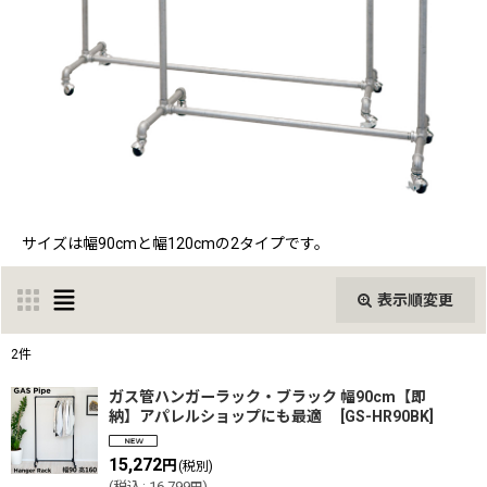
サイズは幅90cmと幅120cmの2タイプです。
表示順変更
閉じる
2
件
表示数
:
ガス管ハンガーラック・ブラック 幅90cm【即
納】アパレルショップにも最適
[
GS-HR90BK
]
並び順
:
15,272
円
(税別)
(
税込
:
16,799
)