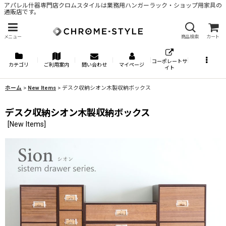
アパレル什器専門店クロムスタイルは業務用ハンガーラック・ショップ用家具の
通販店です。
メニュー
商品検索
カート
コーポレートサ
カテゴリ
ご利用案内
問い合わせ
マイページ
イト
ホーム
>
New Items
>
デスク収納シオン木製収納ボックス
デスク収納シオン木製収納ボックス
[
New Items
]