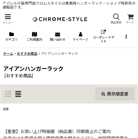
アパレル什器専門店クロムスタイルは業務用ハンガーラック・ショップ用家具の
通販店です。
メニュー
商品検索
カート
コーポレートサ
カテゴリ
ご利用案内
問い合わせ
マイページ
イト
ホーム
>
おすすめ商品
>
アイアンハンガーラック
アイアンハンガーラック
[
おすすめ商品
]
表示順変更
閉じる
0
件
表示数
:
【重要】お買い上げ明細書（納品書）同梱廃止のご案内