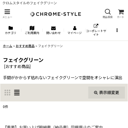
クロムスタイルのフェイクグリーン
メニュー
商品検索
カート
コーポレートサ
カテゴリ
ご利用案内
問い合わせ
マイページ
イト
ホーム
>
おすすめ商品
>
フェイクグリーン
フェイクグリーン
[
おすすめ商品
]
手間がかからず枯れないフェイクグリーンで空間をオシャレに演出
表示順変更
閉じる
0
件
表示数
:
【重要】お買い上げ明細書（納品書）同梱廃止のご案内