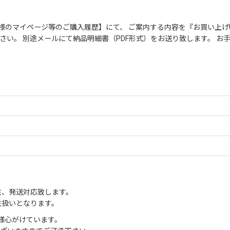
絞り込む
様のマイページ等のご購入履歴】にて、 ご案内する内容を『お買い上げ
さい。 別途メールにて納品明細書（PDF形式）をお送り致します。 
注、発送対応致します。
注扱いとなります。
様心がけています。