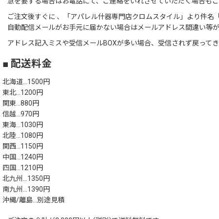
急を要する場合はお電話にて、ご連絡をいれさせていただく場合も
ご注文後すぐに 、「アパレル什器専門店クロムスタイル」より件名「
自動配信メールがお手元に届かない場合はメールアドレス間違い等
アドレス記入ミスや受信メールBOXが多い場合、受信されず戻って
■ 配送料金
北海道…1500円
東北…1200円
関東…880円
信越…970円
東海…1030円
北陸…1080円
関西…1150円
中国…1240円
四国…1210円
北九州…1350円
南九州…1390円
沖縄/離島…別途見積