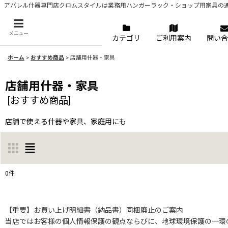
アパレル什器専門店クロムスタイルは業務用ハンガーラック・ショップ用家具の
メニュー
カテゴリ
ご利用案内
問い合
ホーム
>
おすすめ商品
>
店舗用什器・家具
店舗用什器・家具
[
おすすめ商品
]
店舗で使える什器や家具、家庭用にも
0
件
表示数
:
【重要】お買い上げ明細書（納品書）同梱廃止のご案内
当店ではお客様の個人情報保護の観点ならびに、地球環境保護の一環の
並び順
: