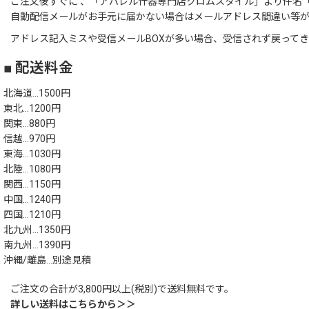
ご注文後すぐに 、「アパレル什器専門店クロムスタイル」より件名「
自動配信メールがお手元に届かない場合はメールアドレス間違い等
アドレス記入ミスや受信メールBOXが多い場合、受信されず戻って
■ 配送料金
北海道…1500円
東北…1200円
関東…880円
信越…970円
東海…1030円
北陸…1080円
関西…1150円
中国…1240円
四国…1210円
北九州…1350円
南九州…1390円
沖縄/離島…別途見積
ご注文の合計が3,800円以上(税別)で送料無料です。
詳しい送料はこちらから＞＞