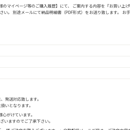
絞り込む
様のマイページ等のご購入履歴】にて、 ご案内する内容を『お買い上げ
さい。 別途メールにて納品明細書（PDF形式）をお送り致します。 
注、発送対応致します。
注扱いとなります。
様心がけています。
ございますのでご了承下さい。