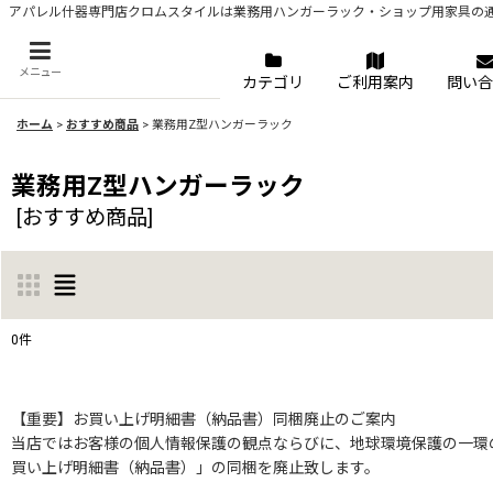
アパレル什器専門店クロムスタイルは業務用ハンガーラック・ショップ用家具の
メニュー
カテゴリ
ご利用案内
問い合
ホーム
>
おすすめ商品
>
業務用Z型ハンガーラック
業務用Z型ハンガーラック
[
おすすめ商品
]
0
件
表示数
:
【重要】お買い上げ明細書（納品書）同梱廃止のご案内
当店ではお客様の個人情報保護の観点ならびに、地球環境保護の一環の
並び順
:
買い上げ明細書（納品書）」の同梱を廃止致します。