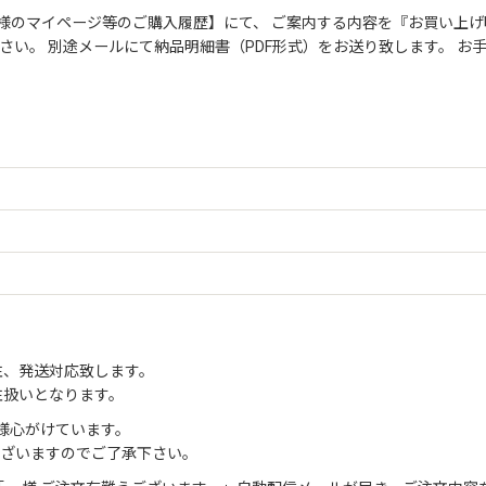
絞り込む
様のマイページ等のご購入履歴】にて、 ご案内する内容を『お買い上げ
さい。 別途メールにて納品明細書（PDF形式）をお送り致します。 
注、発送対応致します。
注扱いとなります。
様心がけています。
ございますのでご了承下さい。