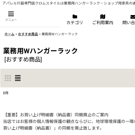
アパレル什器専門店クロムスタイルは業務用ハンガーラック・ショップ用家具の
メニュー
カテゴリ
ご利用案内
問い合
ホーム
>
おすすめ商品
>
業務用Wハンガーラック
業務用Wハンガーラック
[
おすすめ商品
]
0
件
表示数
:
【重要】お買い上げ明細書（納品書）同梱廃止のご案内
当店ではお客様の個人情報保護の観点ならびに、地球環境保護の一環の
並び順
:
買い上げ明細書（納品書）」の同梱を廃止致します。