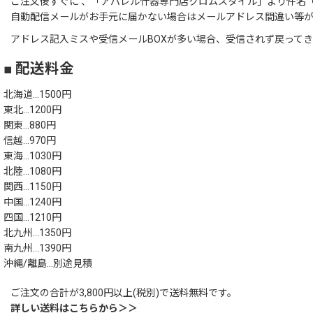
ご注文後すぐに 、「アパレル什器専門店クロムスタイル」より件名「
自動配信メールがお手元に届かない場合はメールアドレス間違い等
アドレス記入ミスや受信メールBOXが多い場合、受信されず戻って
■ 配送料金
北海道…1500円
東北…1200円
関東…880円
信越…970円
東海…1030円
北陸…1080円
関西…1150円
中国…1240円
四国…1210円
北九州…1350円
南九州…1390円
沖縄/離島…別途見積
ご注文の合計が3,800円以上(税別)で送料無料です。
詳しい送料はこちらから＞＞