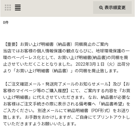
表示順変更
閉じる
0
件
表示数
:
【重要】お買い上げ明細書（納品書）同梱廃止のご案内
当店ではお客様の個人情報保護の観点ならびに、地球環境保護の一
並び順
:
環のペーパーレス化として、お買い上げ明細書(納品書)の同梱を廃
止させていただくこととなりました。 2022年3月１日（火）出荷分
絞り込む
より「お買い上げ明細書（納品書）」の同梱を廃止致します。
【ご注文確認メール・発送完了メールのお知らせメール】及び【お
客様のマイページ等のご購入履歴】にて、 ご案内する内容を『お買
い上げ明細書』に代えさせていただきます。 なお、納品書が必要な
お客様はご注文手続きの際に表示される備考欄へ 「納品書希望」を
ご入力ください。 別途メールにて納品明細書（PDF形式）をお送り
致します。 お手数をおかけしますが、ご自身にてプリントアウトし
ていただきますようお願いいたします。