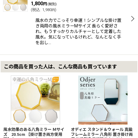
1,800
円
(税別)
(
税込
:
1,980
)
円
風水の力でこっそり幸運！シンプルな掛け置
き両用の風水ミラーMサイズ 長らく愛好さ
れ、もうすっかりカルチャーとして定着した
風水。気になっているけれど、なんとなく手
を出し…
この商品を買った人は、こんな商品も買っています
風水効果のある八角ミラー Ｍサイ
オディエ スタンド＆ウォール 真鍮
ズ 20.5cm 【掛け置き両方使用
フレームミラー 八角形 置き掛け両