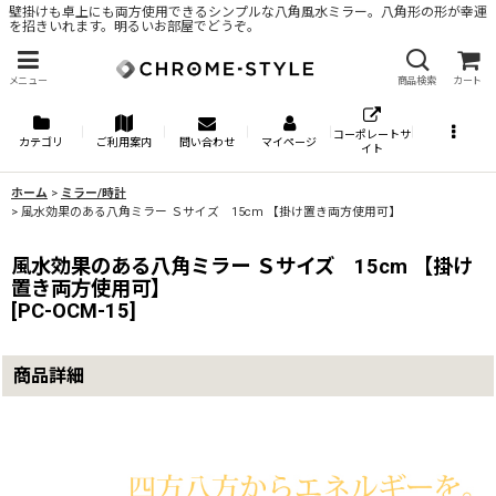
壁掛けも卓上にも両方使用できるシンプルな八角風水ミラー。八角形の形が幸運
を招きいれます。明るいお部屋でどうぞ。
メニュー
商品検索
カート
コーポレートサ
カテゴリ
ご利用案内
問い合わせ
マイページ
イト
ホーム
>
ミラー/時計
>
風水効果のある八角ミラー Ｓサイズ 15cm 【掛け置き両方使用可】
風水効果のある八角ミラー Ｓサイズ 15cm 【掛け
置き両方使用可】
[
PC-OCM-15
]
商品詳細