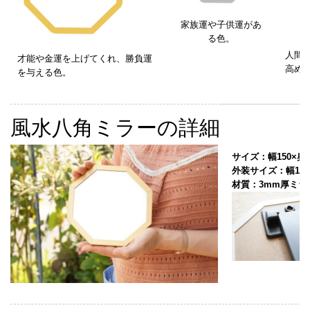
家族運や子供運があ
る色。
人間
才能や金運を上げてくれ、勝負運
高め
を与える色。
風水八角ミラーの詳細
サイズ：幅150×奥行
外装サイズ：幅183
材質：3mm厚ミラー