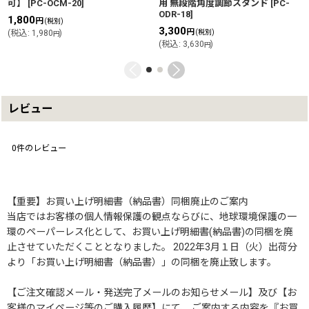
可】
[
PC-OCM-20
]
用 無段階角度調節スタンド
[
PC-
ODR-18
]
1,800
円
(税別)
3,300
円
(
税込
:
1,980
)
(税別)
円
(
税込
:
3,630
)
円
レビュー
0
件のレビュー
【重要】お買い上げ明細書（納品書）同梱廃止のご案内
当店ではお客様の個人情報保護の観点ならびに、地球環境保護の一
環のペーパーレス化として、お買い上げ明細書(納品書)の同梱を廃
止させていただくこととなりました。 2022年3月１日（火）出荷分
より「お買い上げ明細書（納品書）」の同梱を廃止致します。
【ご注文確認メール・発送完了メールのお知らせメール】及び【お
客様のマイページ等のご購入履歴】にて、 ご案内する内容を『お買