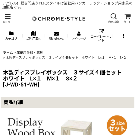
アパレル什器専門店クロムスタイルは業務用ハンガーラック・ショップ用家具の
通販店です。
メニュー
商品検索
カート
コーポレートサ
カテゴリ
ご利用案内
問い合わせ
マイページ
イト
ホーム
>
店舗用什器・家具
>
木製ディスプレイボックス ３サイズ４個セット ホワイト L×１ M×１ S×２
木製ディスプレイボックス ３サイズ４個セット
ホワイト L×１ M×１ S×２
[
J-WD-51-WH
]
商品詳細