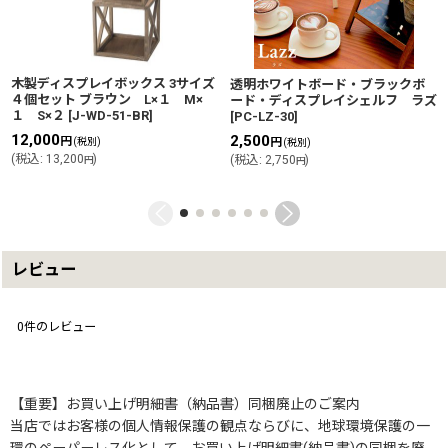
木製ディスプレイボックス 3サイズ
透明ホワイトボード・ブラックボ
４個セット ブラウン L×１ M×
ード・ディスプレイシェルフ ラズ
１ S×２
[
J-WD-51-BR
]
[
PC-LZ-30
]
12,000
2,500
円
円
(税別)
(税別)
(
税込
:
13,200
)
(
税込
:
2,750
)
円
円
レビュー
0
件のレビュー
【重要】お買い上げ明細書（納品書）同梱廃止のご案内
当店ではお客様の個人情報保護の観点ならびに、地球環境保護の一