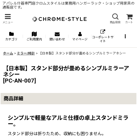
アパレル什器専門店クロムスタイルは業務用ハンガーラック・ショップ用家具の
通販店です。
メニュー
商品検索
カート
コーポレートサ
カテゴリ
ご利用案内
問い合わせ
マイページ
イト
ホーム
>
ミラー/時計
>
【日本製】スタンド部分が畳めるシンプルミラーアネシー
【日本製】スタンド部分が畳めるシンプルミラーア
ネシー
[
PC-AN-007
]
商品詳細
シンプルで軽量なアルミ仕様の卓上スタンドミラ
ー。
スタンド部分は折りたため、収納にも困りません。