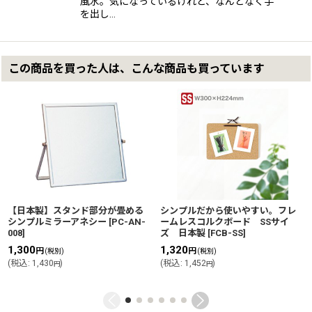
風水。気になっているけれど、なんとなく手
を出し…
この商品を買った人は、こんな商品も買っています
【日本製】スタンド部分が畳める
シンプルだから使いやすい。フレ
シンプルミラーアネシー
[
PC-AN-
ームレスコルクボード SSサイ
008
]
ズ 日本製
[
FCB-SS
]
1,300
1,320
円
円
(税別)
(税別)
(
税込
:
1,430
)
(
税込
:
1,452
)
円
円