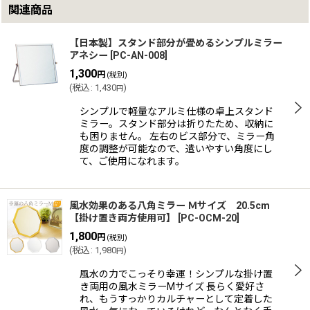
関連商品
【日本製】スタンド部分が畳めるシンプルミラー
アネシー
[
PC-AN-008
]
1,300
円
(税別)
(
税込
:
1,430
)
円
シンプルで軽量なアルミ仕様の卓上スタンド
ミラー。スタンド部分は折りたため、収納に
も困りません。 左右のビス部分で、ミラー角
度の調整が可能なので、遣いやすい角度にし
て、ご使用になれます。
風水効果のある八角ミラー Ｍサイズ 20.5cm
【掛け置き両方使用可】
[
PC-OCM-20
]
1,800
円
(税別)
(
税込
:
1,980
)
円
風水の力でこっそり幸運！シンプルな掛け置
き両用の風水ミラーMサイズ 長らく愛好さ
れ、もうすっかりカルチャーとして定着した