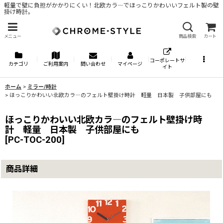
軽量で壁に負担がかかりにくい！北欧カラ―でほっこりかわいいフェルト製の壁
掛け時計。
メニュー
商品検索
カート
コーポレートサ
カテゴリ
ご利用案内
問い合わせ
マイページ
イト
ホーム
>
ミラー/時計
>
ほっこりかわいい北欧カラ―のフェルト壁掛け時計 軽量 日本製 子供部屋にも
ほっこりかわいい北欧カラ―のフェルト壁掛け時
計 軽量 日本製 子供部屋にも
[
PC-TOC-200
]
商品詳細