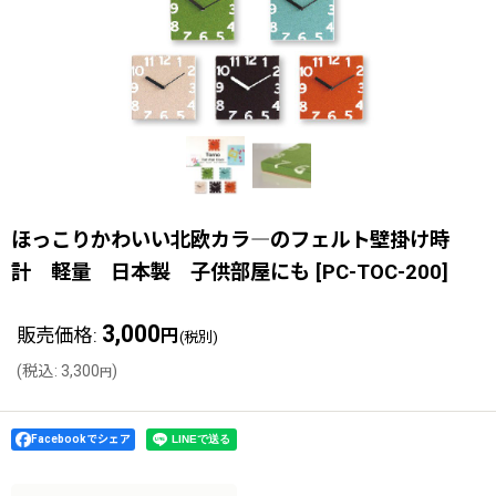
ほっこりかわいい北欧カラ―のフェルト壁掛け時
計 軽量 日本製 子供部屋にも
[
PC-TOC-200
]
3,000
販売価格
:
円
(税別)
(
税込
:
3,300
)
円
Facebookでシェア