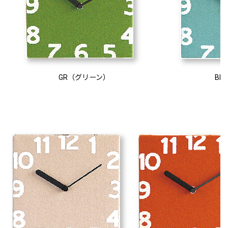
GR（グリーン）
BL