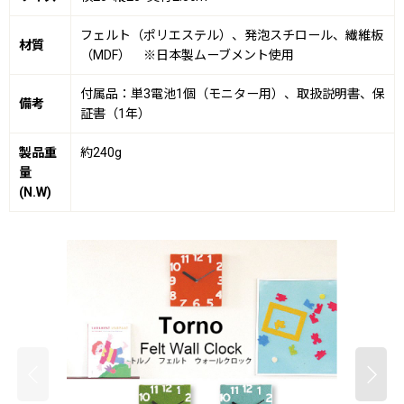
フェルト（ポリエステル）、発泡スチロール、繊維板
材質
（MDF） ※日本製ムーブメント使用
付属品：単3電池1個（モニター用）、取扱説明書、保
備考
証書（1年）
製品重
約240g
量
(N.W)