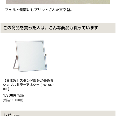
フェルト側面にもプリントされた文字盤。
この商品を買った人は、こんな商品も買っています
【日本製】スタンド部分が畳める
シンプルミラーアネシー
[
PC-AN-
008
]
1,300
円
(税別)
(
税込
:
1,430
)
円
レビュー