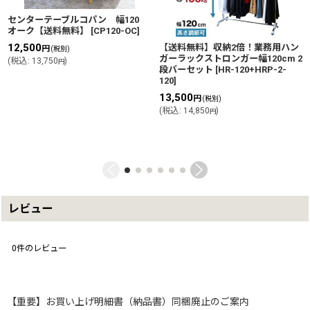
センターテーブルコパン 幅120
オーク【送料無料】
[
CP120-OC
]
12,500
【送料無料】収納2倍！業務用ハン
円
(税別)
ガーラックストロンガー幅120cm 2
(
税込
:
13,750
)
円
段バーセット
[
HR-120+HRP-2-
120
]
13,500
円
(税別)
(
税込
:
14,850
)
円
レビュー
0
件のレビュー
【重要】お買い上げ明細書（納品書）同梱廃止のご案内