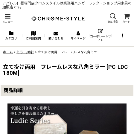
アパレル什器専門店クロムスタイルは業務用ハンガーラック・ショップ用家具の
通販店です。
メニュー
商品検索
カート
コーポレートサ
カテゴリ
ご利用案内
問い合わせ
マイページ
イト
ホーム
>
ミラー/時計
>
立て掛け両用 フレームレスな八角ミラー
立て掛け両用 フレームレスな八角ミラー
[
PC-LDC-
180M
]
商品詳細