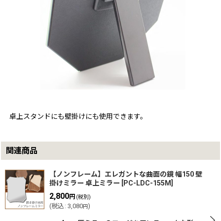
卓上スタンドにも壁掛けにも使用できます。
関連商品
【ノンフレーム】エレガントな曲面の鏡 幅150 壁
掛けミラー 卓上ミラー
[
PC-LDC-155M
]
2,800
円
(税別)
(
税込
:
3,080
)
円