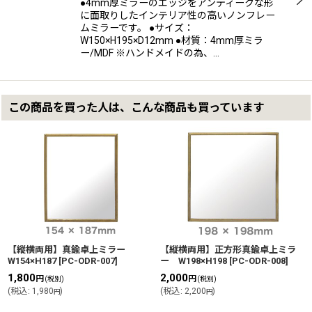
●4mm厚ミラーのエッジをアンティークな形
に面取りしたインテリア性の高いノンフレー
ムミラーです。 ●サイズ：
W150×H195×D12mm ●材質：4mm厚ミラ
ー/MDF ※ハンドメイドの為、…
この商品を買った人は、こんな商品も買っています
【縦横両用】真鍮卓上ミラー
【縦横両用】正方形真鍮卓上ミラ
W154×H187
[
PC-ODR-007
]
ー W198×H198
[
PC-ODR-008
]
1,800
2,000
円
円
(税別)
(税別)
(
税込
:
1,980
)
(
税込
:
2,200
)
円
円