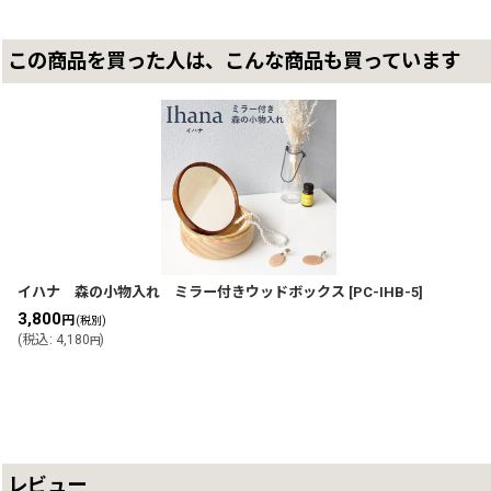
この商品を買った人は、こんな商品も買っています
イハナ 森の小物入れ ミラー付きウッドボックス
[
PC-IHB-5
]
3,800
円
(税別)
(
税込
:
4,180
)
円
レビュー