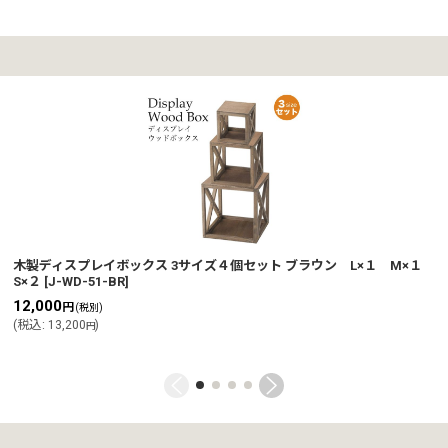
木製ディスプレイボックス 3サイズ４個セット ブラウン L×１ M×１
S×２
[
J-WD-51-BR
]
12,000
円
(税別)
(
税込
:
13,200
)
円