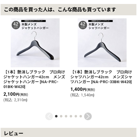
この商品を買った人は、こんな商品も買っています
【1本】艶消しブラック プロ向け
【1本】艶消しブラック プロ向け
ジャケットハンガー42cm メンズ
シャツハンガー42cm メンズシャ
ジャケットハンガー
[
NA-PRC-
ツハンガー
[
NA-PRC-33BK-W420
]
01BK-W420
]
1,400
円
(税別)
2,100
円
(税別)
(
税込
:
1,540
)
円
(
税込
:
2,310
)
円
レビュー