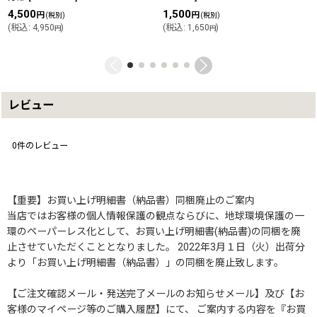
4,500
1,500
円
円
(税別)
(税別)
(
税込
:
4,950
)
(
税込
:
1,650
)
円
円
レビュー
0
件のレビュー
【重要】お買い上げ明細書（納品書）同梱廃止のご案内
当店ではお客様の個人情報保護の観点ならびに、地球環境保護の一
環のペーパーレス化として、お買い上げ明細書(納品書)の同梱を廃
止させていただくこととなりました。 2022年3月１日（火）出荷分
より「お買い上げ明細書（納品書）」の同梱を廃止致します。
【ご注文確認メール・発送完了メールのお知らせメール】及び【お
客様のマイページ等のご購入履歴】にて、 ご案内する内容を『お買