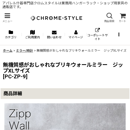
アパレル什器専門店クロムスタイルは業務用ハンガーラック・ショップ用家具の
通販店です。
メニュー
商品検索
カート
コーポレートサ
カテゴリ
ご利用案内
問い合わせ
マイページ
イト
ホーム
>
ミラー/時計
>
無機質感がおしゃれなブリキウォールミラー ジップXLサイズ
無機質感がおしゃれなブリキウォールミラー ジッ
プXLサイズ
[
PC-ZP-9
]
商品詳細