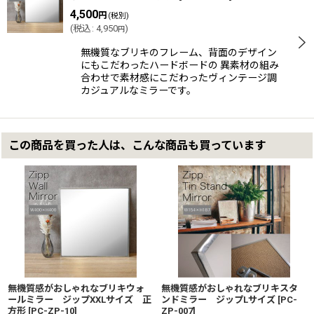
4,500
円
(税別)
(
税込
:
4,950
)
円
無機質なブリキのフレーム、背面のデザイン
にもこだわったハードボードの 異素材の組み
合わせで素材感にこだわったヴィンテージ調
カジュアルなミラーです。
この商品を買った人は、こんな商品も買っています
無機質感がおしゃれなブリキウォ
無機質感がおしゃれなブリキスタ
ールミラー ジップXXLサイズ 正
ンドミラー ジップLサイズ
[
PC-
方形
[
PC-ZP-10
]
ZP-007
]