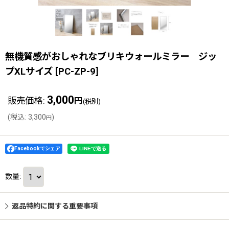
無機質感がおしゃれなブリキウォールミラー ジッ
プXLサイズ
[
PC-ZP-9
]
3,000
販売価格
:
円
(税別)
(
税込
:
3,300
)
円
Facebookでシェア
数量
:
返品特約に関する重要事項