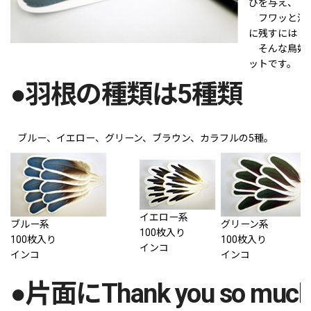
びを与え、「
フワッと消え
に残すには・
そんな鳥好き
ットです。
●羽根の種類は5種類
ブルー、イエロー、グリーン、ブラウン、カラフルの5種。
イエロー系
ブルー系
グリーン系
100枚入り
100枚入り
100枚入り
インコ
インコ
インコ
●片面にThank you so much