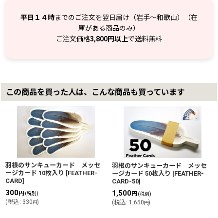
平日１４時
までのご注文を翌日届け（岩手～和歌山）（在
庫がある商品のみ）
ご注文価格
3,800円以上
で送料無料
この商品を買った人は、こんな商品も買っています
羽根のサンキューカード メッセ
羽根のサンキューカード メッセ
ージカード 10枚入り
[
FEATHER-
ージカード 50枚入り
[
FEATHER-
CARD
]
CARD-50
]
300
1,500
円
円
(税別)
(税別)
(
税込
:
330
)
(
税込
:
1,650
)
円
円