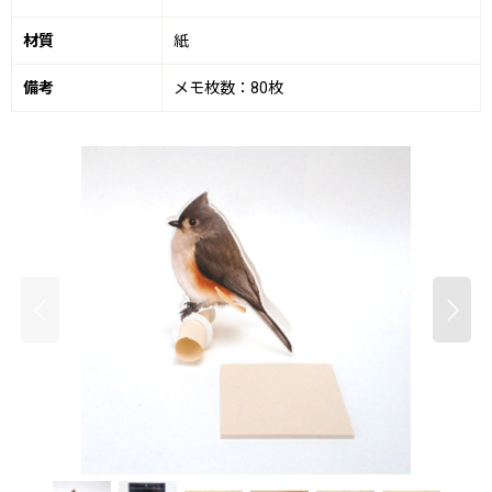
材質
紙
備考
メモ枚数：80枚