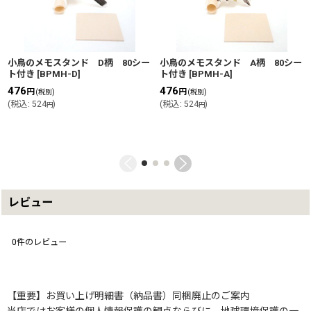
小鳥のメモスタンド D柄 80シー
小鳥のメモスタンド A柄 80シー
ト付き
[
BPMH-D
]
ト付き
[
BPMH-A
]
476
476
円
円
(税別)
(税別)
(
税込
:
524
)
(
税込
:
524
)
円
円
レビュー
0
件のレビュー
【重要】お買い上げ明細書（納品書）同梱廃止のご案内