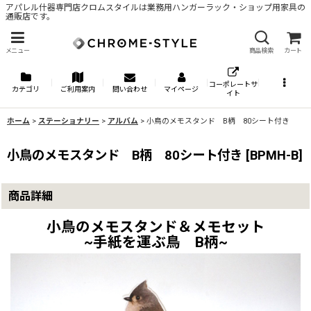
アパレル什器専門店クロムスタイルは業務用ハンガーラック・ショップ用家具の
通販店です。
メニュー
商品検索
カート
コーポレートサ
カテゴリ
ご利用案内
問い合わせ
マイページ
イト
ホーム
>
ステーショナリー
>
アルバム
>
小鳥のメモスタンド B柄 80シート付き
小鳥のメモスタンド B柄 80シート付き
[
BPMH-B
]
商品詳細
小鳥のメモスタンド＆メモセット
~手紙を運ぶ鳥 B柄~