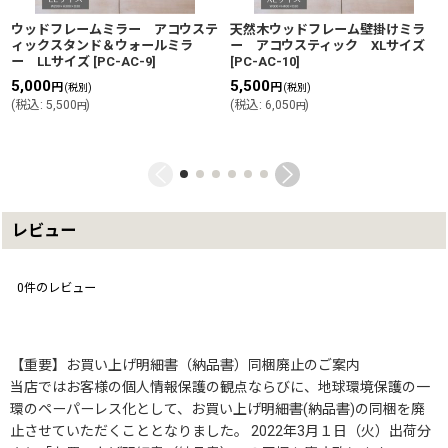
ウッドフレームミラー アコウステ
天然木ウッドフレーム壁掛けミラ
ィックスタンド＆ウォールミラ
ー アコウスティック XLサイズ
ー LLサイズ
[
PC-AC-9
]
[
PC-AC-10
]
5,000
5,500
円
円
(税別)
(税別)
(
税込
:
5,500
)
(
税込
:
6,050
)
円
円
レビュー
0
件のレビュー
【重要】お買い上げ明細書（納品書）同梱廃止のご案内
当店ではお客様の個人情報保護の観点ならびに、地球環境保護の一
環のペーパーレス化として、お買い上げ明細書(納品書)の同梱を廃
止させていただくこととなりました。 2022年3月１日（火）出荷分