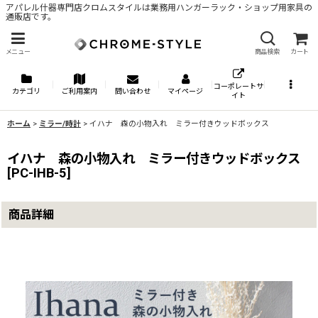
アパレル什器専門店クロムスタイルは業務用ハンガーラック・ショップ用家具の
通販店です。
メニュー
商品検索
カート
コーポレートサ
カテゴリ
ご利用案内
問い合わせ
マイページ
イト
ホーム
>
ミラー/時計
>
イハナ 森の小物入れ ミラー付きウッドボックス
イハナ 森の小物入れ ミラー付きウッドボックス
[
PC-IHB-5
]
商品詳細