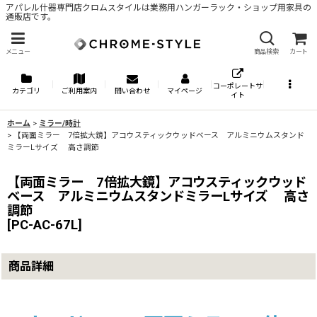
アパレル什器専門店クロムスタイルは業務用ハンガーラック・ショップ用家具の
通販店です。
メニュー
商品検索
カート
コーポレートサ
カテゴリ
ご利用案内
問い合わせ
マイページ
イト
ホーム
>
ミラー/時計
>
【両面ミラー 7倍拡大鏡】アコウスティックウッドベース アルミニウムスタンド
ミラーLサイズ 高さ調節
【両面ミラー 7倍拡大鏡】アコウスティックウッド
ベース アルミニウムスタンドミラーLサイズ 高さ
調節
[
PC-AC-67L
]
商品詳細