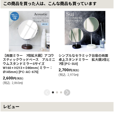
この商品を買った人は、こんな商品も買っています
【両面ミラー 7倍拡大鏡】アコウ
シンプルなセラミック台座の両面
スティックウッドベース アルミニ
卓上スタンドミラー 拡大鏡2倍と
ウムスタンドミラーSサイズ
7倍
[
PC-SUI
]
W160 × H213 × D80mm( ミラー：
2,700
円
(税別)
Ø145mm)
[
PC-AC-67S
]
(
税込
:
2,970
)
円
2,600
円
(税別)
(
税込
:
2,860
)
円
レビュー