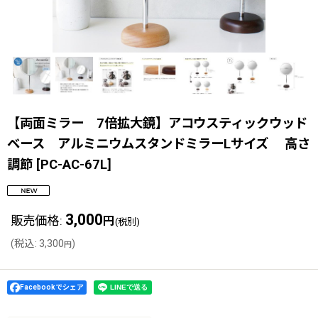
【両面ミラー 7倍拡大鏡】アコウスティックウッド
ベース アルミニウムスタンドミラーLサイズ 高さ
調節
[
PC-AC-67L
]
3,000
販売価格
:
円
(税別)
(
税込
:
3,300
)
円
Facebookでシェア