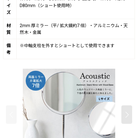
イ
D80mm（ショート使用時）
ズ
材
2mm 厚ミラー（平/ 拡大鏡約7 倍）・アルミニウム・天
質
然木・金属
備
※中軸支柱を外すとショートとして使用できます
考