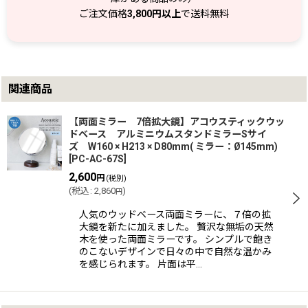
ご注文価格
3,800円以上
で送料無料
関連商品
【両面ミラー 7倍拡大鏡】アコウスティックウッ
ドベース アルミニウムスタンドミラーSサイ
ズ W160 × H213 × D80mm( ミラー：Ø145mm)
[
PC-AC-67S
]
2,600
円
(税別)
(
税込
:
2,860
)
円
人気のウッドベース両面ミラーに、７倍の拡
大鏡を新たに加えました。 贅沢な無垢の天然
木を使った両面ミラーです。 シンプルで飽き
のこないデザインで日々の中で自然な温かみ
を感じられます。 片面は平…