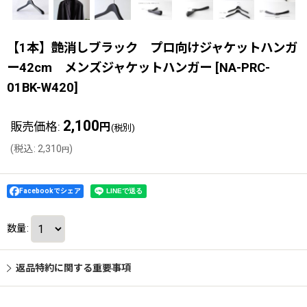
【1本】艶消しブラック プロ向けジャケットハンガ
ー42cm メンズジャケットハンガー
[
NA-PRC-
01BK-W420
]
2,100
販売価格
:
円
(税別)
(
税込
:
2,310
)
円
Facebookでシェア
数量
:
返品特約に関する重要事項