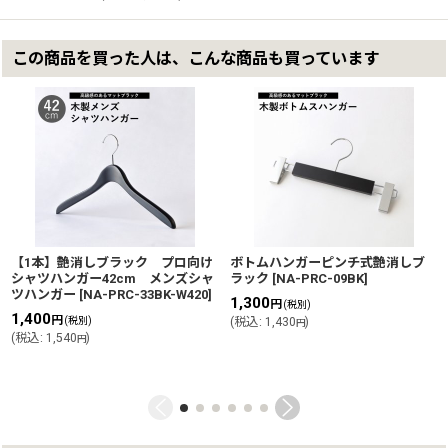
この商品を買った人は、こんな商品も買っています
【1本】艶消しブラック プロ向け
ボトムハンガーピンチ式艶消しブ
シャツハンガー42cm メンズシャ
ラック
[
NA-PRC-09BK
]
ツハンガー
[
NA-PRC-33BK-W420
]
1,300
円
(税別)
1,400
円
(税別)
(
税込
:
1,430
)
円
(
税込
:
1,540
)
円