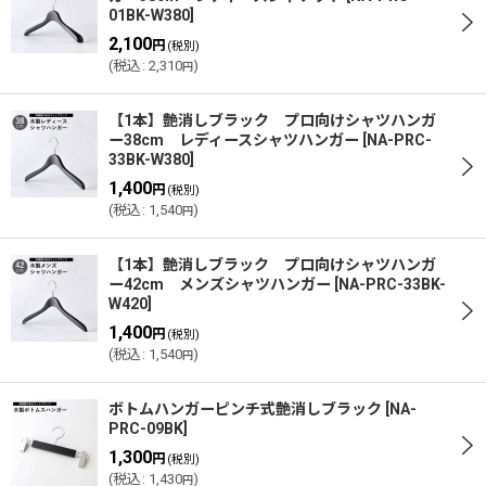
01BK-W380
]
2,100
円
(税別)
(
税込
:
2,310
)
円
【1本】艶消しブラック プロ向けシャツハンガ
ー38cm レディースシャツハンガー
[
NA-PRC-
33BK-W380
]
1,400
円
(税別)
(
税込
:
1,540
)
円
【1本】艶消しブラック プロ向けシャツハンガ
ー42cm メンズシャツハンガー
[
NA-PRC-33BK-
W420
]
1,400
円
(税別)
(
税込
:
1,540
)
円
ボトムハンガーピンチ式艶消しブラック
[
NA-
PRC-09BK
]
1,300
円
(税別)
(
税込
:
1,430
)
円