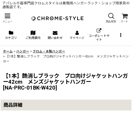
アパレル什器専門店クロムスタイルは業務用ハンガーラック・ショップ用家具の
通販店です。
メニュー
商品検索
カート
コーポレートサ
カテゴリ
ご利用案内
問い合わせ
マイページ
イト
ホーム
>
ハンガー
>
クロム・木製ハンガー
>
【1本】艶消しブラック プロ向けジャケットハンガー42cm メンズジャケットハン
ガー
【1本】艶消しブラック プロ向けジャケットハンガ
ー42cm メンズジャケットハンガー
[
NA-PRC-01BK-W420
]
商品詳細