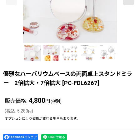
優雅なハーバリウムベースの両面卓上スタンドミラ
ー 2倍拡大・7倍拡大
[
PC-FDL6267
]
4,800
販売価格
:
円
(税別)
(
税込
:
5,280
)
円
オプションにより価格が変わる場合もあります。
Facebookでシェア