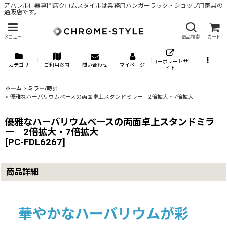
アパレル什器専門店クロムスタイルは業務用ハンガーラック・ショップ用家具の
通販店です。
メニュー
商品検索
カート
コーポレートサ
カテゴリ
ご利用案内
問い合わせ
マイページ
イト
ホーム
>
ミラー/時計
>
優雅なハーバリウムベースの両面卓上スタンドミラー 2倍拡大・7倍拡大
優雅なハーバリウムベースの両面卓上スタンドミラ
ー 2倍拡大・7倍拡大
[
PC-FDL6267
]
商品詳細
華やかなハーバリウムが彩