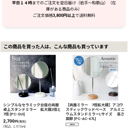
平日１４時
までのご注文を翌日届け（岩手～和歌山）（在
庫がある商品のみ）
ご注文価格
3,800円以上
で送料無料
この商品を買った人は、こんな商品も買っています
シンプルなセラミック台座の両面
【両面ミラー 7倍拡大鏡】アコウ
卓上スタンドミラー 拡大鏡2倍と
スティックウッドベース アルミニ
7倍
[
PC-SUI
]
ウムスタンドミラーLサイズ 高さ
調節
[
PC-AC-67L
]
2,700
円
(税別)
(
税込
:
2,970
)
円