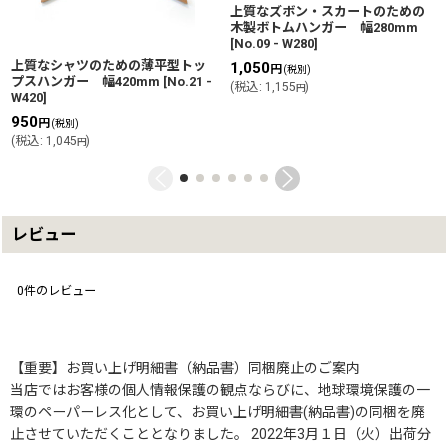
上質なズボン・スカートのための
木製ボトムハンガー 幅280mm
[
No.09 - W280
]
上質なシャツのための薄平型トッ
1,050
円
(税別)
プスハンガー 幅420mm
[
No.21 -
(
税込
:
1,155
)
円
W420
]
950
円
(税別)
(
税込
:
1,045
)
円
レビュー
0
件のレビュー
【重要】お買い上げ明細書（納品書）同梱廃止のご案内
当店ではお客様の個人情報保護の観点ならびに、地球環境保護の一
環のペーパーレス化として、お買い上げ明細書(納品書)の同梱を廃
止させていただくこととなりました。 2022年3月１日（火）出荷分