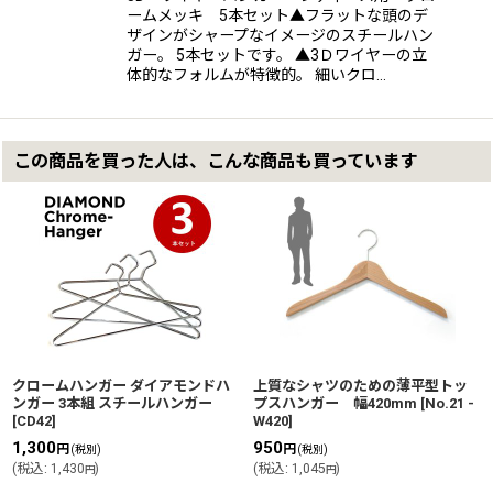
ームメッキ 5本セット▲フラットな頭のデ
ザインがシャープなイメージのスチールハン
ガー。 5本セットです。 ▲3Ｄワイヤーの立
体的なフォルムが特徴的。 細いクロ…
この商品を買った人は、こんな商品も買っています
クロームハンガー ダイアモンドハ
上質なシャツのための薄平型トッ
ンガー 3本組 スチールハンガー
プスハンガー 幅420mm
[
No.21 -
[
CD42
]
W420
]
1,300
950
円
円
(税別)
(税別)
(
税込
:
1,430
)
(
税込
:
1,045
)
円
円