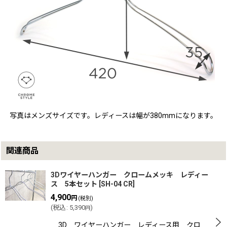
写真はメンズサイズです。レディースは幅が380mmになります。
関連商品
3Dワイヤーハンガー クロームメッキ レディー
ス 5本セット
[
SH-04 CR
]
4,900
円
(税別)
(
税込
:
5,390
)
円
3D ワイヤーハンガー レディース用 クロ