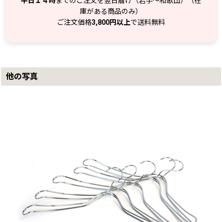
平日１４時
までのご注文を翌日届け（岩手～和歌山）（在
庫がある商品のみ）
ご注文価格
3,800円以上
で送料無料
他の写真