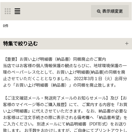
表示順変更
閉じる
0
件
表示数
:
特集で絞り込む
並び順
:
ハンガーラック4本セット
【重要】お買い上げ明細書（納品書）同梱廃止のご案内
当店ではお客様の個人情報保護の観点ならびに、地球環境保護の一
絞り込む
環のペーパーレス化として、お買い上げ明細書(納品書)の同梱を廃
ハンガーラック3本セット
止させていただくこととなりました。 2022年3月１日（火）出荷分
より「お買い上げ明細書（納品書）」の同梱を廃止致します。
業務用ハンガーラックストロンガー2段バーセット
【ご注文確認メール・発送完了メールのお知らせメール】及び【お
客様のマイページ等のご購入履歴】にて、 ご案内する内容を『お買
物流用重量ハンガーラック
い上げ明細書』に代えさせていただきます。 なお、納品書が必要な
お客様はご注文手続きの際に表示される備考欄へ 「納品書希望」を
クロムハンガー
ご入力ください。 別途メールにて納品明細書（PDF形式）をお送り
致します。 お手数をおかけしますが、ご自身にてプリントアウトし