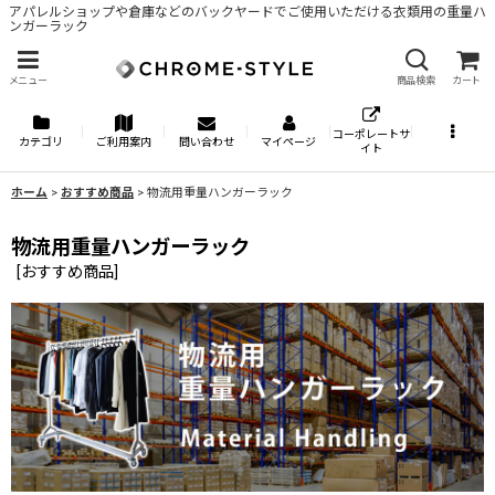
アパレルショップや倉庫などのバックヤードでご使用いただける衣類用の重量ハ
ンガーラック
メニュー
商品検索
カート
コーポレートサ
カテゴリ
ご利用案内
問い合わせ
マイページ
イト
ホーム
>
おすすめ商品
>
物流用重量ハンガーラック
物流用重量ハンガーラック
[
おすすめ商品
]