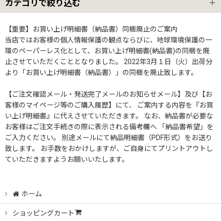
表示数
:
カテゴリで絞り込む
ステーショナリー (全商品)
【重要】お買い上げ明細書（納品書）同梱廃止のご案内
並び順
:
当店ではお客様の個人情報保護の観点ならびに、地球環境保護の一
環のペーパーレス化として、お買い上げ明細書(納品書)の同梱を廃
アルバム
止させていただくこととなりました。 2022年3月１日（火）出荷分
絞り込む
より「お買い上げ明細書（納品書）」の同梱を廃止致します。
【ご注文確認メール・発送完了メールのお知らせメール】及び【お
客様のマイページ等のご購入履歴】にて、 ご案内する内容を『お買
い上げ明細書』に代えさせていただきます。 なお、納品書が必要な
お客様はご注文手続きの際に表示される備考欄へ 「納品書希望」を
ご入力ください。 別途メールにて納品明細書（PDF形式）をお送り
致します。 お手数をおかけしますが、ご自身にてプリントアウトし
ていただきますようお願いいたします。
ホーム
ショッピングカート