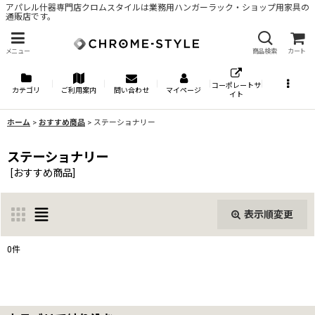
アパレル什器専門店クロムスタイルは業務用ハンガーラック・ショップ用家具の
通販店です。
メニュー
商品検索
カート
コーポレートサ
カテゴリ
ご利用案内
問い合わせ
マイページ
イト
ホーム
>
おすすめ商品
>
ステーショナリー
ステーショナリー
[
おすすめ商品
]
表示順変更
閉じる
0
件
サブカテゴリ
: