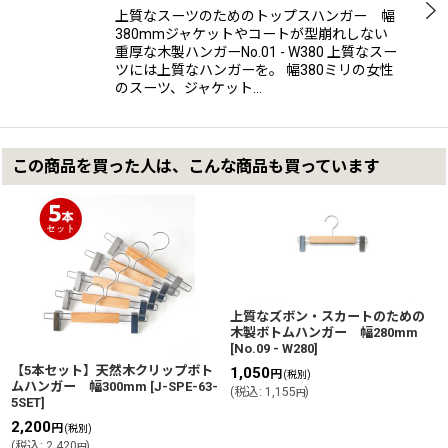
上質なスーツのためのトップスハンガー 幅
380mmジャケットやコートが型崩れしない
重厚な木製ハンガーNo.01 - W380 上質なスー
ツには上質なハンガーを。 幅380ミリの女性
のスーツ、ジャケット…
この商品を買った人は、こんな商品も買っています
上質なズボン・スカートのための
木製ボトムハンガー 幅280mm
[
No.09 - W280
]
【5本セット】天然木クリップボト
1,050
円
(税別)
ムハンガー 幅300mm
[
J-SPE-63-
(
税込
:
1,155
)
円
5SET
]
2,200
円
(税別)
(
税込
:
2,420
)
円