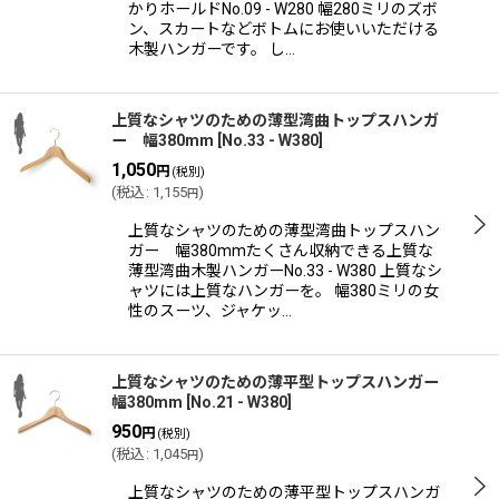
かりホールドNo.09 - W280 幅280ミリのズボ
ン、スカートなどボトムにお使いいただける
木製ハンガーです。 し…
上質なシャツのための薄型湾曲トップスハンガ
ー 幅380mm
[
No.33 - W380
]
1,050
円
(税別)
(
税込
:
1,155
)
円
上質なシャツのための薄型湾曲トップスハン
ガー 幅380mmたくさん収納できる上質な
薄型湾曲木製ハンガーNo.33 - W380 上質なシ
ャツには上質なハンガーを。 幅380ミリの女
性のスーツ、ジャケッ…
上質なシャツのための薄平型トップスハンガー
幅380mm
[
No.21 - W380
]
950
円
(税別)
(
税込
:
1,045
)
円
上質なシャツのための薄平型トップスハンガ