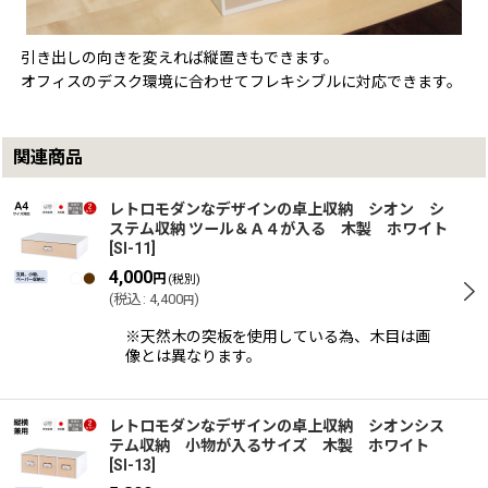
引き出しの向きを変えれば縦置きもできます。
オフィスのデスク環境に合わせてフレキシブルに対応できます。
関連商品
レトロモダンなデザインの卓上収納 シオン シ
ステム収納 ツール＆Ａ４が入る 木製 ホワイト
[
SI-11
]
4,000
円
(税別)
(
税込
:
4,400
)
円
※天然木の突板を使用している為、木目は画
像とは異なります。
レトロモダンなデザインの卓上収納 シオンシス
テム収納 小物が入るサイズ 木製 ホワイト
[
SI-13
]