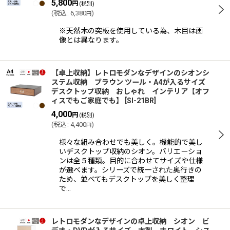
5,800
円
(税別)
(
税込
:
6,380
)
円
※天然木の突板を使用している為、木目は画
像とは異なります。
【卓上収納】レトロモダンなデザインのシオンシ
ステム収納 ブラウン ツール・A4が入るサイズ
デスクトップ収納 おしゃれ インテリア【オフ
ィスでもご家庭でも】
[
SI-21BR
]
4,000
円
(税別)
(
税込
:
4,400
)
円
様々な組み合わせでも美しく。機能的で美し
いデスクトップ収納のシオン。バリエーショ
ンは全５種類。目的に合わせてサイズや仕様
が選べます。シリーズで統一された奥行きの
ため、並べてもデスクトップを美しく整理
で…
レトロモダンなデザインの卓上収納 シオン ビ