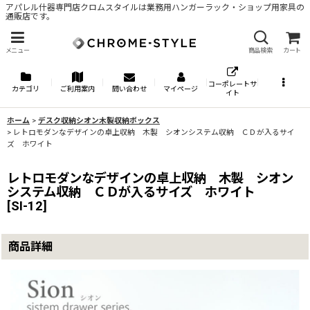
アパレル什器専門店クロムスタイルは業務用ハンガーラック・ショップ用家具の
通販店です。
メニュー
商品検索
カート
コーポレートサ
カテゴリ
ご利用案内
問い合わせ
マイページ
イト
ホーム
>
デスク収納シオン木製収納ボックス
>
レトロモダンなデザインの卓上収納 木製 シオンシステム収納 ＣＤが入るサイ
ズ ホワイト
レトロモダンなデザインの卓上収納 木製 シオン
システム収納 ＣＤが入るサイズ ホワイト
[
SI-12
]
商品詳細