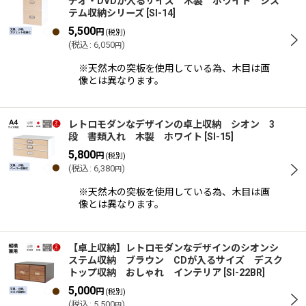
デオ・DVDが入るサイズ 木製 ホワイト シス
テム収納シリーズ
[
SI-14
]
5,500
円
(税別)
(
税込
:
6,050
)
円
※天然木の突板を使用している為、木目は画
像とは異なります。
レトロモダンなデザインの卓上収納 シオン 3
段 書類入れ 木製 ホワイト
[
SI-15
]
5,800
円
(税別)
(
税込
:
6,380
)
円
※天然木の突板を使用している為、木目は画
像とは異なります。
【卓上収納】レトロモダンなデザインのシオンシ
ステム収納 ブラウン CDが入るサイズ デスク
トップ収納 おしゃれ インテリア
[
SI-22BR
]
5,000
円
(税別)
(
税込
:
5,500
)
円