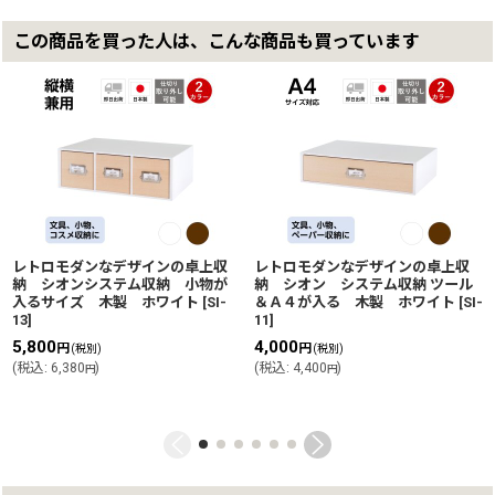
この商品を買った人は、こんな商品も買っています
レトロモダンなデザインの卓上収
レトロモダンなデザインの卓上収
納 シオンシステム収納 小物が
納 シオン システム収納 ツール
入るサイズ 木製 ホワイト
[
SI-
＆Ａ４が入る 木製 ホワイト
[
SI-
13
]
11
]
5,800
4,000
円
円
(税別)
(税別)
(
税込
:
6,380
)
(
税込
:
4,400
)
円
円