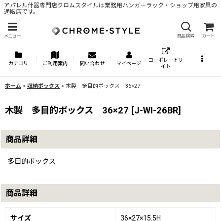
アパレル什器専門店クロムスタイルは業務用ハンガーラック・ショップ用家具の
通販店です。
メニュー
商品検索
カート
コーポレートサ
カテゴリ
ご利用案内
問い合わせ
マイページ
イト
ホーム
>
収納ボックス
>
木製 多目的ボックス 36×27
木製 多目的ボックス 36×27
[
J-WI-26BR
]
商品詳細
多目的ボックス
商品詳細
サイズ
36×27×15.5H