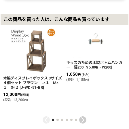
この商品を買った人は、こんな商品も買っています
キッズのための木製ボトムハンガ
ー 幅200
[
No.09B - W200
]
1,050
円
(税別)
木製ディスプレイボックス 3サイズ
(
税込
:
1,155
)
円
４個セット ブラウン L×１ M×
１ S×２
[
J-WD-51-BR
]
12,000
円
(税別)
(
税込
:
13,200
)
円