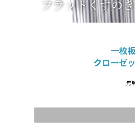
一枚
クローゼ
無