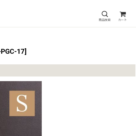
商品検索
カート
-PGC-17
]