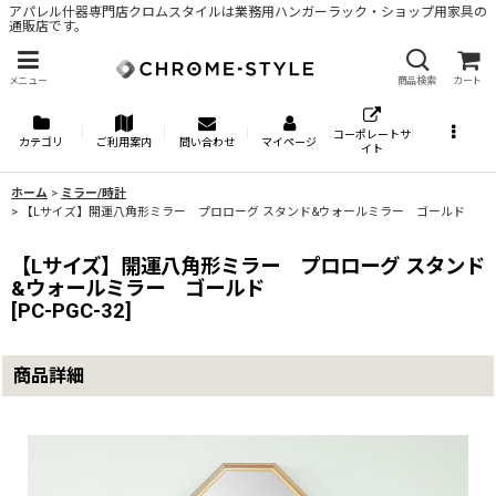
アパレル什器専門店クロムスタイルは業務用ハンガーラック・ショップ用家具の
通販店です。
メニュー
商品検索
カート
コーポレートサ
カテゴリ
ご利用案内
問い合わせ
マイページ
イト
ホーム
>
ミラー/時計
>
【Lサイズ】開運八角形ミラー プロローグ スタンド&ウォールミラー ゴールド
【Lサイズ】開運八角形ミラー プロローグ スタンド
&ウォールミラー ゴールド
[
PC-PGC-32
]
商品詳細