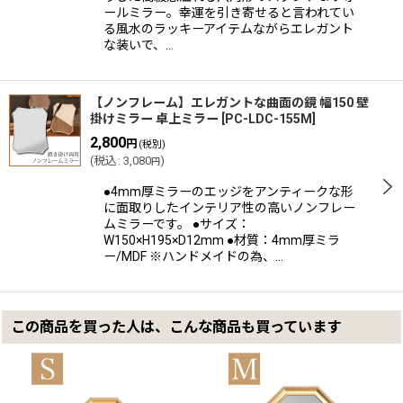
ールミラー。幸運を引き寄せると言われてい
る風水のラッキーアイテムながらエレガント
な装いで、…
【ノンフレーム】エレガントな曲面の鏡 幅150 壁
掛けミラー 卓上ミラー
[
PC-LDC-155M
]
2,800
円
(税別)
(
税込
:
3,080
)
円
●4mm厚ミラーのエッジをアンティークな形
に面取りしたインテリア性の高いノンフレー
ムミラーです。 ●サイズ：
W150×H195×D12mm ●材質：4mm厚ミラ
ー/MDF ※ハンドメイドの為、…
この商品を買った人は、こんな商品も買っています