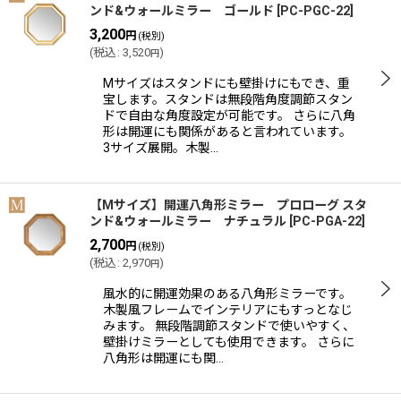
ンド&ウォールミラー ゴールド
[
PC-PGC-22
]
3,200
円
(税別)
(
税込
:
3,520
)
円
Mサイズはスタンドにも壁掛けにもでき、重
宝します。スタンドは無段階角度調節スタン
ドで自由な角度設定が可能です。 さらに八角
形は開運にも関係があると言われています。
3サイズ展開。木製…
【Mサイズ】開運八角形ミラー プロローグ スタ
ンド&ウォールミラー ナチュラル
[
PC-PGA-22
]
2,700
円
(税別)
(
税込
:
2,970
)
円
風水的に開運効果のある八角形ミラーです。
木製風フレームでインテリアにもすっとなじ
みます。 無段階調節スタンドで使いやすく、
壁掛けミラーとしても使用できます。 さらに
八角形は開運にも関…