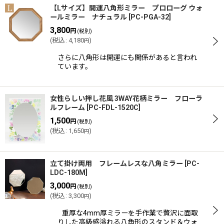
【Lサイズ】開運八角形ミラー プロローグ ウォ
ールミラー ナチュラル
[
PC-PGA-32
]
3,800
円
(税別)
(
税込
:
4,180
)
円
さらに八角形は開運にも関係があると言われ
ています。
女性らしい押し花風 3WAY花柄ミラー フローラ
ルフレーム
[
PC-FDL-1520C
]
1,500
円
(税別)
(
税込
:
1,650
)
円
立て掛け両用 フレームレスな八角ミラー
[
PC-
LDC-180M
]
3,000
円
(税別)
(
税込
:
3,300
)
円
重厚な4mm厚ミラーを手作業で贅沢に面取
りした高級感溢れる八角形のスタンド＆ウォ