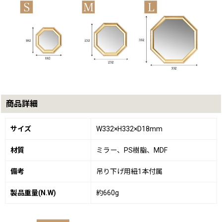
商品詳細
サイズ
W332×H332×D18mm
材質
ミラー、PS樹脂、MDF
備考
吊り下げ用紐1本付属
製品重量(N.W)
約660g