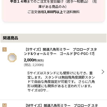
平日１４時
までのご注文を翌日届け（岩手～和歌山）（在
庫がある商品のみ）
ご注文価格
3,800円以上
で送料無料
関連商品
【Sサイズ】開運八角形ミラー プロローグ スタ
ンド&ウォールミラー ゴールド
[
PC-PGC-17
]
2,000
円
(税別)
(
税込
:
2,200
)
円
Sサイズはスタンドにも壁掛けにもでき、重
宝します。 スタンドは無段階角度調節スタン
ドで自由な角度設定が可能です。 さらに八角
形は開運にも関係があると言われています。
サイズは3サ…
【Mサイズ】開運八角形ミラー プロローグ スタ