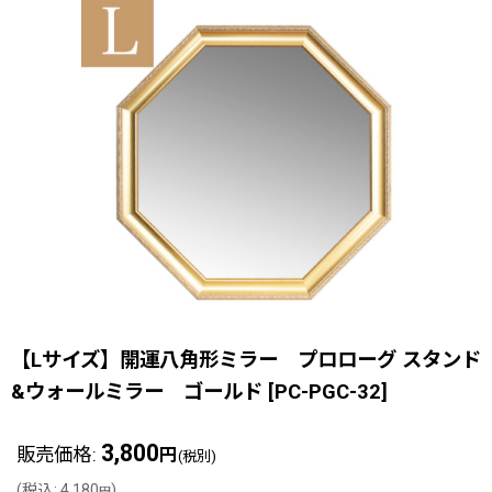
【Lサイズ】開運八角形ミラー プロローグ スタンド
&ウォールミラー ゴールド
[
PC-PGC-32
]
3,800
販売価格
:
円
(税別)
(
税込
:
4,180
)
円