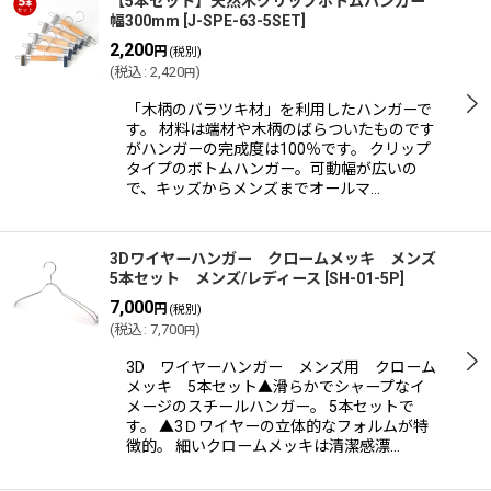
【5本セット】天然木クリップボトムハンガー
幅300mm
[
J-SPE-63-5SET
]
2,200
円
(税別)
(
税込
:
2,420
)
円
「木柄のバラツキ材」を利用したハンガーで
す。 材料は端材や木柄のばらついたものです
がハンガーの完成度は100％です。 クリップ
タイプのボトムハンガー。可動幅が広いの
で、キッズからメンズまでオールマ…
3Dワイヤーハンガー クロームメッキ メンズ
5本セット メンズ/レディース
[
SH-01-5P
]
7,000
円
(税別)
(
税込
:
7,700
)
円
3D ワイヤーハンガー メンズ用 クローム
メッキ 5本セット▲滑らかでシャープなイ
メージのスチールハンガー。 5本セットで
す。 ▲3Ｄワイヤーの立体的なフォルムが特
徴的。 細いクロームメッキは清潔感漂…