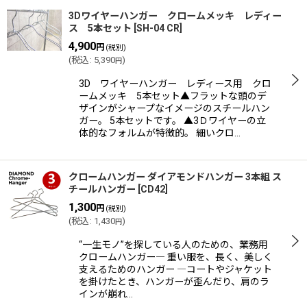
3Dワイヤーハンガー クロームメッキ レディー
ス 5本セット
[
SH-04 CR
]
4,900
円
(税別)
(
税込
:
5,390
)
円
3D ワイヤーハンガー レディース用 クロ
ームメッキ 5本セット▲フラットな頭のデ
ザインがシャープなイメージのスチールハン
ガー。 5本セットです。 ▲3Ｄワイヤーの立
体的なフォルムが特徴的。 細いクロ…
クロームハンガー ダイアモンドハンガー 3本組 ス
チールハンガー
[
CD42
]
1,300
円
(税別)
(
税込
:
1,430
)
円
“一生モノ”を探している人のための、業務用
クロームハンガー― 重い服を、長く、美しく
支えるためのハンガー ―コートやジャケット
を掛けたとき、ハンガーが歪んだり、肩のラ
インが崩れ…