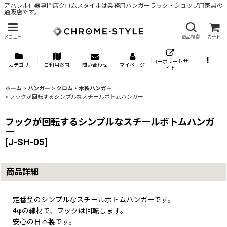
アパレル什器専門店クロムスタイルは業務用ハンガーラック・ショップ用家具の
通販店です。
メニュー
商品検索
カート
コーポレートサ
カテゴリ
ご利用案内
問い合わせ
マイページ
イト
ホーム
>
ハンガー
>
クロム・木製ハンガー
>
フックが回転するシンプルなスチールボトムハンガー
フックが回転するシンプルなスチールボトムハンガ
ー
[
J-SH-05
]
商品詳細
定番型のシンプルなスチールボトムハンガーです。
4φの線材で、フックは回転します。
安心の日本製です。