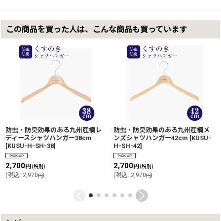
この商品を買った人は、こんな商品も買っています
防虫・防臭効果のある九州産楠レ
防虫・防臭効果のある九州産楠メ
ディースシャツハンガー38cm
ンズシャツハンガー42cm
[
KUSU-
[
KUSU-H-SH-38
]
H-SH-42
]
2,700
2,700
円
円
(税別)
(税別)
(
税込
:
2,970
)
(
税込
:
2,970
)
円
円