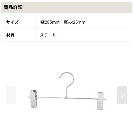
商品詳細
サイズ
幅:285mm 厚み:25mm
材質
スチール