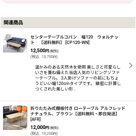
関連商品
センターテーブルコパン 幅120 ウォルナッ
ト 【送料無料】
[
CP120-WN
]
12,500
円
(税別)
(
税込
:
13,750
)
円
温かみのある天然木を使用 美しさと可愛らし
いさを兼ね備えた当店人気のリビングソファ
ーテーブル。 3人掛けソファーの前にもちょ
うどいい幅120cmタイプです。 緻密に計算し
つくされた美しい形…
折りたたみ式棚板付き ローテーブル アルフレッド
ナチュラル、ブラウン【送料無料・即日発送】
[
AFR
]
12,000
円
(税別)
(
税込
:
13,200
)
円