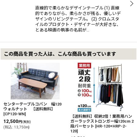
直線的で柔らかなデザインテーブル (1) 直線
的でありながら、柔らかさが残る、優しいデ
ザインのリビングテーブル。 (2) クロムスタ
イルのプロダクト・デザイナーが大好きな、
とある映画の執事の名前が…
この商品を買った人は、こんな商品も買っています
センターテーブルコパン 幅120
ウォルナット 【送料無料】
[
CP120-WN
]
【送料無料】収納2倍！業務用ハン
12,500
ガーラックストロンガー幅120cm 2
円
(税別)
段バーセット
[
HR-120+HRP-2-
(
税込
:
13,750
)
円
120
]