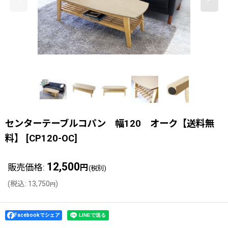
センターテーブルコパン 幅120 オーク【送料無
料】
[
CP120-OC
]
12,500
販売価格
:
円
(税別)
(
税込
:
13,750
)
円
Facebookでシェア