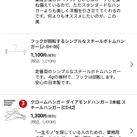
ね備えているので、ただスタンダードなハン
ガーよりも美しく洋服を引き立ててくれるの
です。何よりもオススメしたいのが、この
美…
フックが回転するシンプルなスチールボトムハン
ガー
[
J-SH-05
]
1,100
円
(税別)
(
税込
:
1,210
)
円
定番型のシンプルなスチールボトムハンガー
です。 4φの線材で、フックは回転します。
安心の日本製です。
クロームハンガー ダイアモンドハンガー 3本組 ス
チールハンガー
[
CD42
]
1,300
円
(税別)
(
税込
:
1,430
)
円
“一生モノ”を探している人のための、業務用