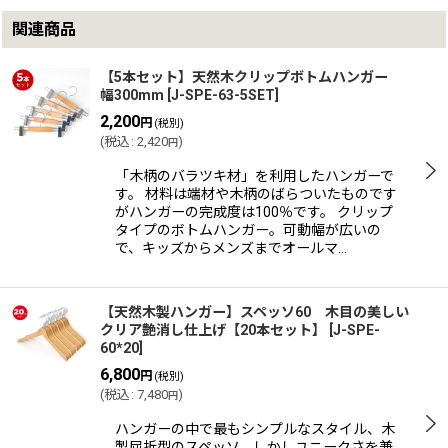
関連商品
【5本セット】天然木クリップボトムハンガー
幅300mm
[
J-SPE-63-5SET
]
2,200
円
(税別)
(
税込
:
2,420
)
円
「木柄のバラツキ材」を利用したハンガーで
す。 材料は端材や木柄のばらついたものです
がハンガーの完成度は100％です。 クリップ
タイプのボトムハンガー。可動幅が広いの
で、キッズからメンズまでオールマ…
【天然木製ハンガー】スペッソ60 木目の美しい
クリア艶消し仕上げ【20本セット】
[
J-SPE-
60*20
]
6,800
円
(税別)
(
税込
:
7,480
)
円
ハンガーの中で最もシンプルなスタイル、木
製屈折型のスペッソ。しかしユニークさを兼