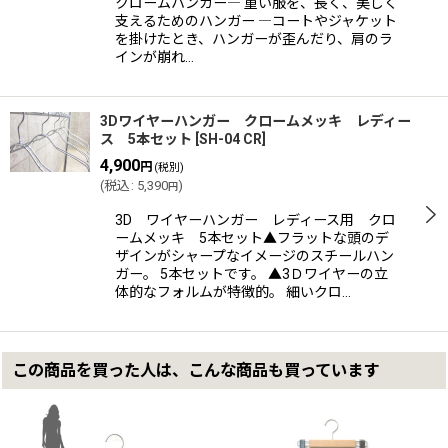
クロームハンガー― 重い服を、長く、美しく
支えるためのハンガー ―コートやジャケット
を掛けたとき、ハンガーが歪んだり、肩のラ
インが崩れ…
3Dワイヤーハンガー クロームメッキ レディー
ス 5本セット
[
SH-04 CR
]
4,900
円
(税別)
(
税込
:
5,390
)
円
3D ワイヤーハンガー レディース用 クロ
ームメッキ 5本セット▲フラットな頭のデ
ザインがシャープなイメージのスチールハン
ガー。 5本セットです。 ▲3Ｄワイヤーの立
体的なフォルムが特徴的。 細いクロ…
この商品を買った人は、こんな商品も買っています