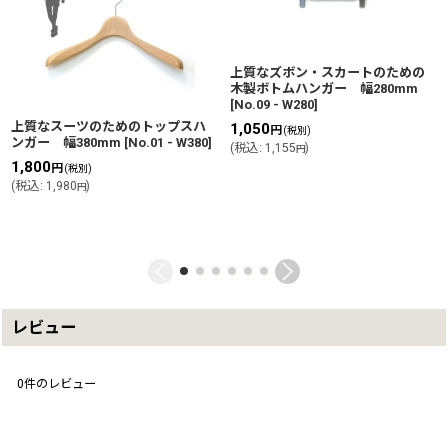
上質なズボン・スカートのための
木製ボトムハンガー 幅280mm
[
No.09 - W280
]
上質なスーツのためのトップスハ
1,050
円
(税別)
ンガー 幅380mm
[
No.01 - W380
]
(
税込
:
1,155
)
円
1,800
円
(税別)
(
税込
:
1,980
)
円
レビュー
0
件のレビュー