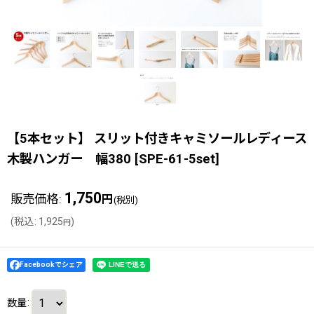
【5本セット】 スリット付きキャミソールレディース
木製ハンガー 幅380
[
SPE-61-5set
]
1,750
販売価格
:
円
(税別)
(
税込
:
1,925
)
円
Facebookでシェア
数量
: