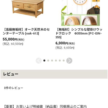
【高級無垢材】オーク天然木のセ
【無垢材】シンプルな壁掛けウッ
ンターテーブル
[
oak-612
]
ドクロック Φ355mm
[
PC-EIN-
355
]
55,000
円
(税別)
6,000
円
(
税込
:
60,500
)
(税別)
円
(
税込
:
6,600
)
円
レビュー
0
件のレビュー
【重要】お買い上げ明細書（納品書）同梱廃止のご案内