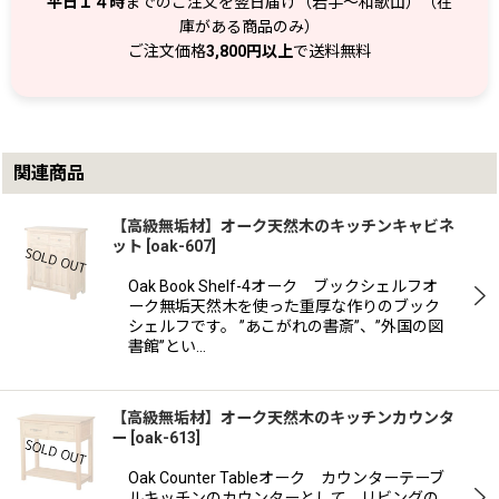
平日１４時
までのご注文を翌日届け（岩手～和歌山）（在
庫がある商品のみ）
ご注文価格
3,800円以上
で送料無料
関連商品
【高級無垢材】オーク天然木のキッチンキャビネ
ット
[
oak-607
]
Oak Book Shelf-4オーク ブックシェルフオ
ーク無垢天然木を使った重厚な作りのブック
シェルフです。 ”あこがれの書斎”、”外国の図
書館”とい…
【高級無垢材】オーク天然木のキッチンカウンタ
ー
[
oak-613
]
Oak Counter Tableオーク カウンターテーブ
ルキッチンのカウンターとして、リビングの