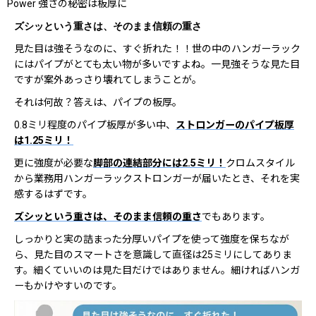
Power 強さの秘密は板厚に
ズシッという重さは、そのまま信頼の重さ
見た目は強そうなのに、すぐ折れた！！世の中のハンガーラック
にはパイプがとても太い物が多いですよね。一見強そうな見た目
ですが案外あっさり壊れてしまうことが。
それは何故？答えは、パイプの板厚。
0.8ミリ程度のパイプ板厚が多い中、
ストロンガーのパイプ板厚
は1.25ミリ！
更に強度が必要な
脚部の連結部分には2.5ミリ！
クロムスタイル
から業務用ハンガーラックストロンガーが届いたとき、それを実
感するはずです。
ズシッという重さは、そのまま信頼の重さ
でもあります。
しっかりと実の詰まった分厚いパイプを使って強度を保ちなが
ら、見た目のスマートさを意識して直径は25ミリにしてありま
す。細くていいのは見た目だけではありません。細ければハンガ
ーもかけやすいのです。