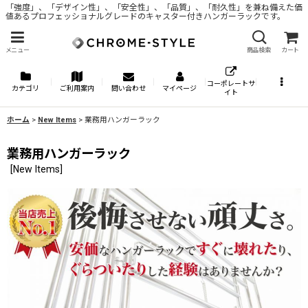
「強度」、「デザイン性」、「安全性」、「品質」、「耐久性」を兼ね備えた価
値あるプロフェッショナルグレードのキャスター付きハンガーラックです。
メニュー
商品検索
カート
コーポレートサ
カテゴリ
ご利用案内
問い合わせ
マイページ
イト
ホーム
>
New Items
>
業務用ハンガーラック
業務用ハンガーラック
[
New Items
]