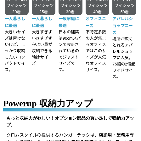
ワイシャツ
ワイシャツ
ワイシャツ
ワイシャツ
ワイシャツ
20着
25着
30着
40着
50着
一人暮らし
一人暮らし
一般家庭に
オフィスニ
アパレルシ
に最適
に最適
最適
ーズ
ョップニー
大きいサイ
大きすぎず
日本の建築
不特定多数
ズ
ズは置けな
小さすぎず
は90cmスパ
の人が集ま
場所が広く
いけど、し
程よい量が
ンで設計さ
るオフィス
とれるアパ
っかり収納
収納できる
れているの
ではこのサ
レルショッ
したいコン
絶妙サイ
でジャスト
イズが人気
プに人気。
パクトサイ
ズ。
サイズで
なオフィス
75幅の2倍超
ズ。
す。
サイズ。
ワイドサイ
ズ。
Powerup 収納力アップ
もっと収納力が欲しい！オプション部品の買い足しで収納力アッ
プ。
クロムスタイルの提供するハンガーラックは、店舗用・業務用専