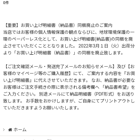
0
件
表示数
:
【重要】お買い上げ明細書（納品書）同梱廃止のご案内
当店ではお客様の個人情報保護の観点ならびに、地球環境保護の一
並び順
:
環のペーパーレス化として、お買い上げ明細書(納品書)の同梱を廃
止させていただくこととなりました。 2022年3月１日（火）出荷分
絞り込む
より「お買い上げ明細書（納品書）」の同梱を廃止致します。
【ご注文確認メール・発送完了メールのお知らせメール】及び【お
客様のマイページ等のご購入履歴】にて、 ご案内する内容を『お買
い上げ明細書』に代えさせていただきます。 なお、納品書が必要な
お客様はご注文手続きの際に表示される備考欄へ 「納品書希望」を
ご入力ください。 別途メールにて納品明細書（PDF形式）をお送り
致します。 お手数をおかけしますが、ご自身にてプリントアウトし
ていただきますようお願いいたします。
ホーム