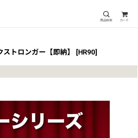
商品検索
カート
ックストロンガー【即納】
[
HR90
]