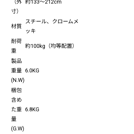
（外
約133〜212cm
寸）
スチール、クロームメ
材質
ッキ
耐荷
約100kg（均等配置）
重
製品
重量
6.0KG
(N.W)
梱包
含め
た重
6.8KG
量
(G.W)