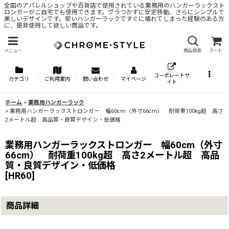
全国のアパレルショップや百貨店で使用されている業務用のハンガーラックスト
ロンガーがご自宅でも使用できます。グラつかずに安定移動、さらにシンプルで
美しいデザインです。安いハンガーラックですぐに壊れてしまった経験のある方
に、是非使用して欲しい商品です。
メニュー
商品検索
カート
コーポレートサ
カテゴリ
ご利用案内
問い合わせ
マイページ
イト
ホーム
>
業務用ハンガーラック
>
業務用ハンガーラックストロンガー 幅60cm（外寸66cm） 耐荷重100kg超 高さ
2メートル超 高品質・良質デザイン・低価格
業務用ハンガーラックストロンガー 幅60cm（外寸
66cm） 耐荷重100kg超 高さ2メートル超 高品
質・良質デザイン・低価格
[
HR60
]
商品詳細