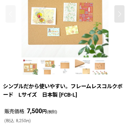
シンプルだから使いやすい。フレームレスコルクボ
ード Lサイズ 日本製
[
FCB-L
]
7,500
販売価格
:
円
(税別)
(
税込
:
8,250
)
円