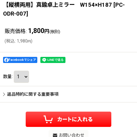
【縦横両用】真鍮卓上ミラー W154×H187
[
PC-
ODR-007
]
1,800
販売価格
:
円
(税別)
(
税込
:
1,980
)
円
Facebookでシェア
数量
:
返品特約に関する重要事項
お問い合わせ