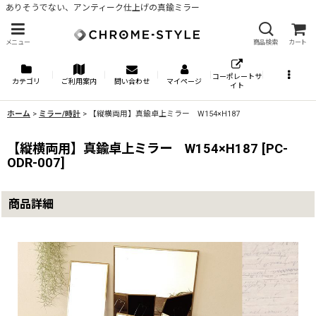
ありそうでない、アンティーク仕上げの真鍮ミラー
メニュー
商品検索
カート
コーポレートサ
カテゴリ
ご利用案内
問い合わせ
マイページ
イト
ホーム
>
ミラー/時計
>
【縦横両用】真鍮卓上ミラー W154×H187
【縦横両用】真鍮卓上ミラー W154×H187
[
PC-
ODR-007
]
商品詳細