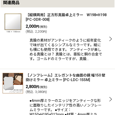
関連商品
【縦横両用】正方形真鍮卓上ミラー W198×H198
[
PC-ODR-008
]
2,000
円
(税別)
(
税込
:
2,200
)
円
真鍮の素材がアンティークのように経年変化
で味が出てくるシンプルなミラーです。縦に
も横にも使用できます。 アンティークが楽し
める真鍮とは？ 真鍮とは、亜鉛と銅の合金で
す。ゴールドのミラーですが、真鍮…
【ノンフレーム】エレガントな曲面の鏡 幅150 壁
掛けミラー 卓上ミラー
[
PC-LDC-155M
]
2,800
円
(税別)
(
税込
:
3,080
)
円
●4mm厚ミラーのエッジをアンティークな形
に面取りしたインテリア性の高いノンフレー
ムミラーです。 ●サイズ：
W150×H195×D12mm ●材質：4mm厚ミラ