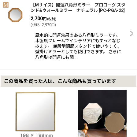
【Mサイズ】開運八角形ミラー プロローグ スタ
ンド&ウォールミラー ナチュラル
[
PC-PGA-22
]
2,700
円
(税別)
(
税込
:
2,970
)
円
風水的に開運効果のある八角形ミラーです。
木製風フレームでインテリアにもすっとなじ
みます。 無段階調節スタンドで使いやすく、
壁掛けミラーとしても使用できます。 さらに
八角形は開運にも関…
この商品を買った人は、こんな商品も買っています