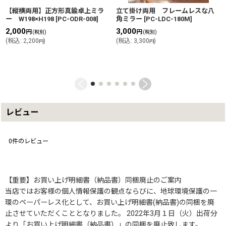
【縦横両用】正方形真鍮卓上ミラ
立て掛け両用 フレームレスな八
ー W198×H198
[
PC-ODR-008
]
角ミラー
[
PC-LDC-180M
]
2,000
3,000
円
円
(税別)
(税別)
(
税込
:
2,200
)
(
税込
:
3,300
)
円
円
レビュー
0
件のレビュー
【重要】お買い上げ明細書（納品書）同梱廃止のご案内
当店ではお客様の個人情報保護の観点ならびに、地球環境保護の一
環のペーパーレス化として、お買い上げ明細書(納品書)の同梱を廃
止させていただくこととなりました。 2022年3月１日（火）出荷分
より「お買い上げ明細書（納品書）」の同梱を廃止致します。