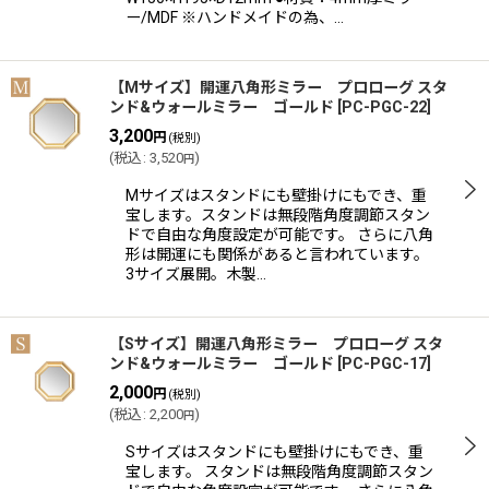
ー/MDF ※ハンドメイドの為、…
【Mサイズ】開運八角形ミラー プロローグ スタ
ンド&ウォールミラー ゴールド
[
PC-PGC-22
]
3,200
円
(税別)
(
税込
:
3,520
)
円
Mサイズはスタンドにも壁掛けにもでき、重
宝します。スタンドは無段階角度調節スタン
ドで自由な角度設定が可能です。 さらに八角
形は開運にも関係があると言われています。
3サイズ展開。木製…
【Sサイズ】開運八角形ミラー プロローグ スタ
ンド&ウォールミラー ゴールド
[
PC-PGC-17
]
2,000
円
(税別)
(
税込
:
2,200
)
円
Sサイズはスタンドにも壁掛けにもでき、重
宝します。 スタンドは無段階角度調節スタン