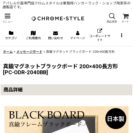
アパレル什器専門店クロムスタイルは業務用ハンガーラック・ショップ用家具の
通販店です。
メニュー
商品検索
カート
コーポレートサ
カテゴリ
ご利用案内
問い合わせ
マイページ
イト
ホーム
>
メッセージボード
>
真鍮マグネットブラックボード 200×400長方形
真鍮マグネットブラックボード 200×400長方形
[
PC-ODR-2040BB
]
商品詳細