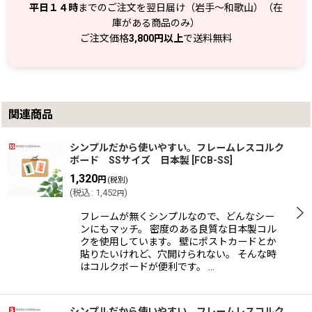
平日１４時
までのご注文を翌日届け（岩手～和歌山）（在
庫がある商品のみ）
ご注文価格
3,800円以上
で送料無料
関連商品
シンプルだから使いやすい。フレームレスコルク
ボード SSサイズ 日本製
[
FCB-SS
]
1,320
円
(税別)
(
税込
:
1,452
)
円
フレームが無くシンプルなので、どんなシー
ンにもマッチ。 密度のある良質な日本製コル
クを使用しています。 壁にポストカードとか
貼りたいけれど、穴開けられない。 そんな時
はコルクボードが便利です。 …
シンプルだから使いやすい。フレームレスコルク