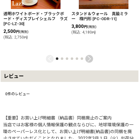
スタンド＆ウォール 真鍮ミラ
透明ホワイトボード・ブラックボ
ー 楕円形
[
PC-ODR-11
]
ード・ディスプレイシェルフ ラズ
[
PC-LZ-30
]
3,800
円
(税別)
2,500
円
(
税込
:
4,180
)
(税別)
円
(
税込
:
2,750
)
円
レビュー
0
件のレビュー
【重要】お買い上げ明細書（納品書）同梱廃止のご案内
当店ではお客様の個人情報保護の観点ならびに、地球環境保護の一
環のペーパーレス化として、お買い上げ明細書(納品書)の同梱を廃
止させていただくこととなりました。 2022年3月１日（火）出荷分