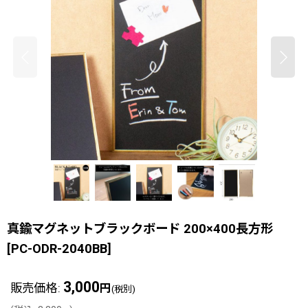
真鍮マグネットブラックボード 200×400長方形
[
PC-ODR-2040BB
]
3,000
販売価格
:
円
(税別)