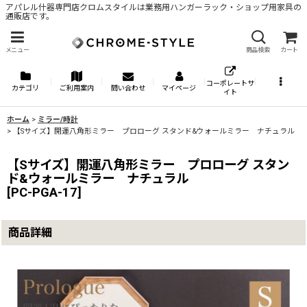
アパレル什器専門店クロムスタイルは業務用ハンガーラック・ショップ用家具の
通販店です。
メニュー
商品検索
カート
コーポレートサ
カテゴリ
ご利用案内
問い合わせ
マイページ
イト
ホーム
>
ミラー/時計
>
【Sサイズ】開運八角形ミラー プロローグ スタンド&ウォールミラー ナチュラル
【Sサイズ】開運八角形ミラー プロローグ スタン
ド&ウォールミラー ナチュラル
[
PC-PGA-17
]
商品詳細