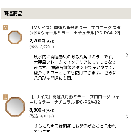
関連商品
【Mサイズ】開運八角形ミラー プロローグ スタ
ンド&ウォールミラー ナチュラル
[
PC-PGA-22
]
2,700
円
(税別)
(
税込
:
2,970
)
円
風水的に開運効果のある八角形ミラーです。
木製風フレームでインテリアにもすっとなじ
みます。 無段階調節スタンドで使いやすく、
壁掛けミラーとしても使用できます。 さらに
八角形は開運にも関…
【Lサイズ】開運八角形ミラー プロローグ ウォ
ールミラー ナチュラル
[
PC-PGA-32
]
3,800
円
(税別)
(
税込
:
4,180
)
円
さらに八角形は開運にも関係があると言われ
ています。