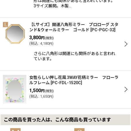
形は開運にも関係があると言われています。
3サイズ展開。木製…
【Lサイズ】開運八角形ミラー プロローグ スタ
ンド&ウォールミラー ゴールド
[
PC-PGC-32
]
3,800
円
(税別)
(
税込
:
4,180
)
円
さらに八角形は開運にも関係があると言われ
ています。
女性らしい押し花風 3WAY花柄ミラー フローラ
ルフレーム
[
PC-FDL-1520C
]
1,500
円
(税別)
(
税込
:
1,650
)
円
この商品を買った人は、こんな商品も買っています