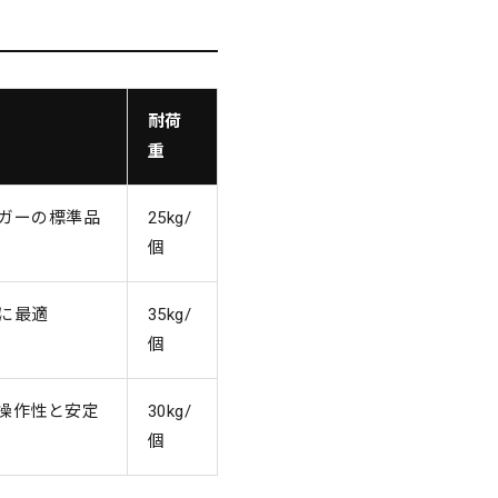
耐荷
重
ガーの標準品
25kg/
個
に最適
35kg/
個
操作性と安定
30kg/
個